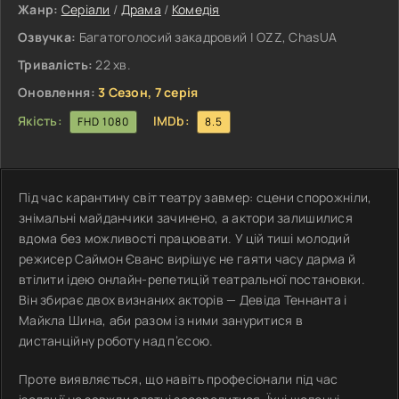
Жанр:
Серіали
/
Драма
/
Комедія
Озвучка:
Багатоголосий закадровий | OZZ, ChasUA
Тривалість:
22 хв.
Оновлення:
3 Сезон, 7 серія
Якість:
IMDb:
FHD 1080
8.5
Під час карантину світ театру завмер: сцени спорожніли,
знімальні майданчики зачинено, а актори залишилися
вдома без можливості працювати. У цій тиші молодий
режисер Саймон Єванс вирішує не гаяти часу дарма й
втілити ідею онлайн-репетицій театральної постановки.
Він збирає двох визнаних акторів — Девіда Теннанта і
Майкла Шина, аби разом із ними зануритися в
дистанційну роботу над п’єсою.
Проте виявляється, що навіть професіонали під час