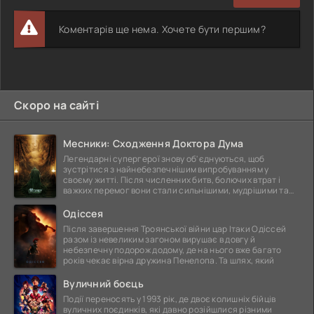
Коментарів ще нема. Хочете бути першим?
Скоро на сайті
Месники: Сходження Доктора Дума
Легендарні супергерої знову об'єднуються, щоб
зустрітися з найнебезпечнішим випробуванням у
своєму житті. Після численних битв, болючих втрат і
важких перемог вони стали сильнішими, мудрішими та
ще
Одіссея
Після завершення Троянської війни цар Ітаки Одіссей
разом із невеликим загоном вирушає в довгу й
небезпечну подорож додому, де на нього вже багато
років чекає вірна дружина Пенелопа. Та шлях, який
Вуличний боєць
Події переносять у 1993 рік, де двоє колишніх бійців
вуличних поєдинків, які давно розійшлися різними