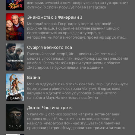
шляхами, змушені знову повернутися до світу жорстоких
сутичок. Їх спокій порушує поява загадкової
Знайомство з Факерами 3
Молодий чоловік Генрі виріс у родині, де спокій —
рідкісне явище, а будь-яке важливе рішення швидко
перетворюється на привід для суперечок і
непорозумінь. Коли він оголошує про намір одружитися,
це
Сузір’я великого пса
Головний герой історії, Хіг, — цивільний пілот, який
мешкає у постапокаліптичному Колорадо на занедбаній
авіабазі. Разом зі своїм вірним супутником, собакою
Джаспером, та буркотливим, але відданим
Ваяна
Моана відгукується на заклик океану і вирішує покинути
береги свого рідного острова Мотунуї. Вперше вона
вирушає у відкрите море у супроводі знаменитого
напівбога Мауї. На них чекає незабутня
Дюна: Частина третя
У галактиці стрімко зростає напруга: встановлений
порядок дедалі більше викликає невдоволення, а
навколо імператора починає згущуватися павутина
прихованих інтриг. Йому доводиться тримати ситуацію