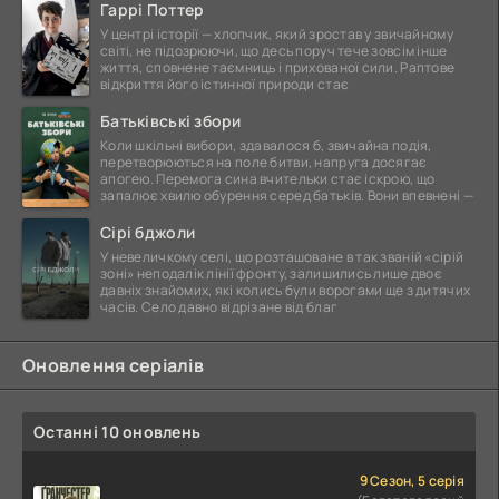
Гаррі Поттер
У центрі історії — хлопчик, який зростав у звичайному
світі, не підозрюючи, що десь поруч тече зовсім інше
життя, сповнене таємниць і прихованої сили. Раптове
відкриття його істинної природи стає
Батьківські збори
Коли шкільні вибори, здавалося б, звичайна подія,
перетворюються на поле битви, напруга досягає
апогею. Перемога сина вчительки стає іскрою, що
запалює хвилю обурення серед батьків. Вони впевнені —
Сірі бджоли
У невеличкому селі, що розташоване в так званій «сірій
зоні» неподалік лінії фронту, залишились лише двоє
давніх знайомих, які колись були ворогами ще з дитячих
часів. Село давно відрізане від благ
Оновлення серіалів
Останні 10 оновлень
9 Сезон, 5 серія