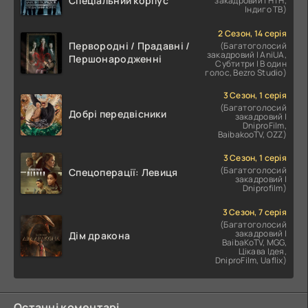
Спеціальний корпус
закадровий | НТН,
Індиго ТВ)
2 Сезон, 14 серія
Первородні / Прадавні /
(Багатоголосий
закадровий | AniUA,
Першонародженні
Субтитри | В один
голос, Bezro Studio)
3 Сезон, 1 серія
(Багатоголосий
Добрі передвісники
закадровий |
DniproFilm,
BaibakooTV, OZZ)
3 Сезон, 1 серія
(Багатоголосий
Спецоперації: Левиця
закадровий |
Dniprofilm)
3 Сезон, 7 серія
(Багатоголосий
закадровий |
Дім дракона
BaibaKoTV, MGG,
Цікава Ідея,
DniproFilm, Uaflix)
Останні коментарі