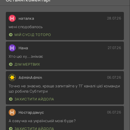
Н
наталка
28.07.26
мені сподобалось
МІЙ СУСІД ТОТОРО
Н
Нана
27.07.26
Хто цю ху....знімає
ДІМ МЕРТВИХ
AdminAdmin
06.07.26
Точно не знаємо, краще запитайте у ТГ каналі цієї команди
що робила Субтитри
ЗАХИСТИТИ АЙДОЛА
Н
Ностардамус
06.07.26
А озвучка на українській мові буде?
ЗАХИСТИТИ АЙДОЛА