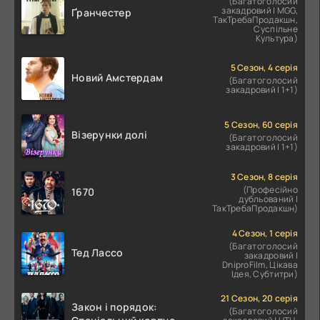
(Багатоголосий
закадровий | MGG,
Ґранчестер
ТакТребаПродакшн,
Суспільне
Культура)
5 Сезон, 4 серія
Новий Амстердам
(Багатоголосий
закадровий | 1+1)
5 Сезон, 60 серія
Візерунки долі
(Багатоголосий
закадровий | 1+1)
3 Сезон, 8 серія
(Професійно
1670
дубльований |
ТакТребаПродакшн)
4 Сезон, 1 серія
(Багатоголосий
Тед Лассо
закадровий |
DniproFilm, Цікава
Ідея, Субтитри)
21 Сезон, 20 серія
Закон і порядок:
(Багатоголосий