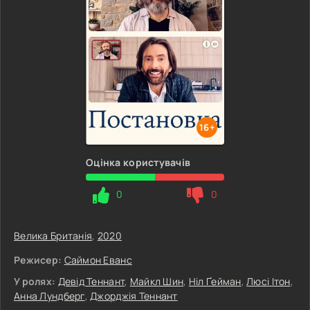
16+
Оцінка користувачів
0
0
Велика Британія
,
2020
Режисер:
Саймон Еванс
У ролях:
Девід Теннант
,
Майкл Шин
,
Ніл Ґейман
,
Люсі Ітон
,
Анна Лундберг
,
Джорджія Теннант