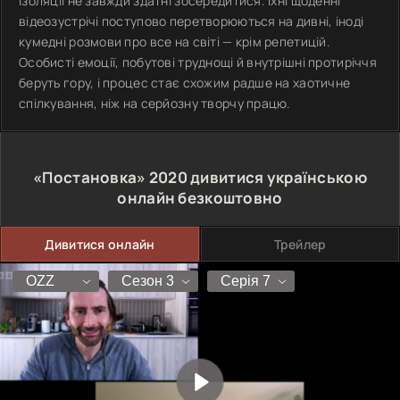
ізоляції не завжди здатні зосередитися. Їхні щоденні
відеозустрічі поступово перетворюються на дивні, іноді
кумедні розмови про все на світі — крім репетицій.
Особисті емоції, побутові труднощі й внутрішні протиріччя
беруть гору, і процес стає схожим радше на хаотичне
спілкування, ніж на серйозну творчу працю.
«Постановка»
2020
дивитися українською
онлайн безкоштовно
Дивитися онлайн
Трейлер