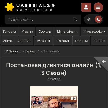
UASERIALS🍿
ФІЛЬМИ ТА СЕРІАЛИ
Головна
Фільми
Серіали
Мультфільми
Мультсеріали
Аніме
Дорами
Турецькі
Індійські
Добірки
Анонси
UASerials
»
Серіали
» Постановка
Постановка дивитися онлайн (1,
3 Сезон)
STAGED