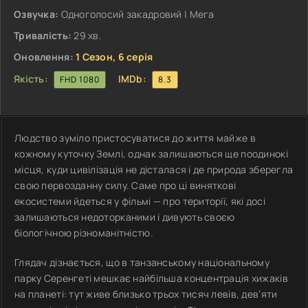
Озвучка:
Одноголосий закадровий | Мега
Тривалість:
29 хв.
Оновлення:
1 Сезон, 6 серія
Якість:
IMDb:
FHD 1080
8.3
Людство зуміло пристосуватися до життя майже в
кожному куточку Землі, однак залишаються ще поодинокі
місця, куди цивілізація не дісталася і де природа зберегла
свою первозданну силу. Саме про ці виняткові
екосистеми йдеться у фільмі — про території, які досі
залишаються недоторканими і дивують своєю
біологічною різноманітністю.
Глядач дізнається, що в танзанському національному
парку Серенгеті мешкає найбільша концентрація хижаків
на планеті: тут живе близько трьох тисяч левів, дев’яти