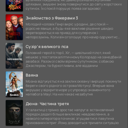
шляхами, змушені знову повернутися до світу жорстоких
сутичок. Їх спокій порушує поява загадкової
Знайомство з Факерами 3
Молодий чоловік Генрі виріс у родині, де спокій —
рідкісне явище, а будь-яке важливе рішення швидко
перетворюється на привід для суперечок і
непорозумінь. Коли він оголошує про намір одружитися,
це
Сузір’я великого пса
Головний герой історії, Хіг, — цивільний пілот, який
мешкає у постапокаліптичному Колорадо на занедбаній
авіабазі. Разом зі своїм вірним супутником, собакою
Джаспером, та буркотливим, але відданим
Ваяна
Моана відгукується на заклик океану і вирішує покинути
береги свого рідного острова Мотунуї. Вперше вона
вирушає у відкрите море у супроводі знаменитого
напівбога Мауї. На них чекає незабутня
Дюна: Частина третя
У галактиці стрімко зростає напруга: встановлений
порядок дедалі більше викликає невдоволення, а
навколо імператора починає згущуватися павутина
прихованих інтриг. Йому доводиться тримати ситуацію