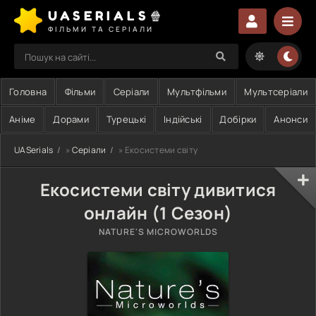
UASERIALS🍿
ФІЛЬМИ ТА СЕРІАЛИ
Головна
Фільми
Серіали
Мультфільми
Мультсеріали
Аніме
Дорами
Турецькі
Індійські
Добірки
Анонси
UASerials
»
Серіали
» Екосистеми світу
Екосистеми світу дивитися
онлайн (1 Сезон)
NATURE'S MICROWORLDS