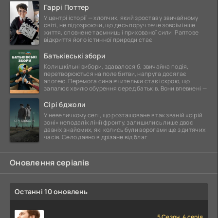
Гаррі Поттер
У центрі історії — хлопчик, який зростав у звичайному
світі, не підозрюючи, що десь поруч тече зовсім інше
життя, сповнене таємниць і прихованої сили. Раптове
відкриття його істинної природи стає
Батьківські збори
Коли шкільні вибори, здавалося б, звичайна подія,
перетворюються на поле битви, напруга досягає
апогею. Перемога сина вчительки стає іскрою, що
запалює хвилю обурення серед батьків. Вони впевнені —
Сірі бджоли
У невеличкому селі, що розташоване в так званій «сірій
зоні» неподалік лінії фронту, залишились лише двоє
давніх знайомих, які колись були ворогами ще з дитячих
часів. Село давно відрізане від благ
Оновлення серіалів
Останні 10 оновлень
5 Сезон, 4 серія