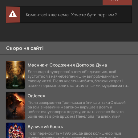
Коментарів ще нема. Хочете бути першим?
Скоро на сайті
Месники: Сходження Доктора Дума
Легендарні супергерої знову об'єднуються, щоб
зустрітися з найнебезпечнішим випробуванням у
своєму житті. Після численних битв, болючих втрат і
важких перемог вони стали сильнішими, мудрішими та
ще
Одіссея
Після завершення Троянської війни цар Ітаки Одіссей
разом із невеликим загоном вирушає в довгу й
небезпечну подорож додому, де на нього вже багато
років чекає вірна дружина Пенелопа. Та шлях, який
Вуличний боєць
Події переносять у 1993 рік, де двоє колишніх бійців
вуличних поєдинків, які давно розійшлися різними