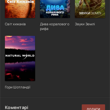
Світ хижаків
Дива коралового
Звуки Землі
рифа
Гори Шотландії
Коментарі
ДОДАТИ