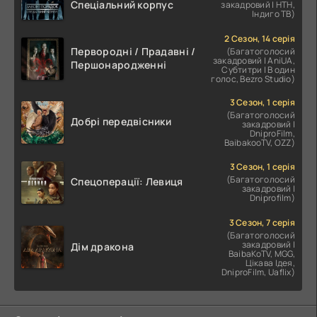
Спеціальний корпус
закадровий | НТН,
Індиго ТВ)
2 Сезон, 14 серія
Первородні / Прадавні /
(Багатоголосий
закадровий | AniUA,
Першонародженні
Субтитри | В один
голос, Bezro Studio)
3 Сезон, 1 серія
(Багатоголосий
Добрі передвісники
закадровий |
DniproFilm,
BaibakooTV, OZZ)
3 Сезон, 1 серія
(Багатоголосий
Спецоперації: Левиця
закадровий |
Dniprofilm)
3 Сезон, 7 серія
(Багатоголосий
закадровий |
Дім дракона
BaibaKoTV, MGG,
Цікава Ідея,
DniproFilm, Uaflix)