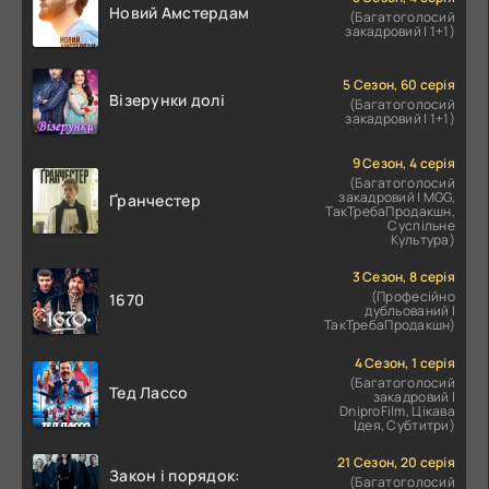
Новий Амстердам
(Багатоголосий
закадровий | 1+1)
5 Сезон, 60 серія
Візерунки долі
(Багатоголосий
закадровий | 1+1)
9 Сезон, 4 серія
(Багатоголосий
закадровий | MGG,
Ґранчестер
ТакТребаПродакшн,
Суспільне
Культура)
3 Сезон, 8 серія
(Професійно
1670
дубльований |
ТакТребаПродакшн)
4 Сезон, 1 серія
(Багатоголосий
Тед Лассо
закадровий |
DniproFilm, Цікава
Ідея, Субтитри)
21 Сезон, 20 серія
Закон і порядок:
(Багатоголосий