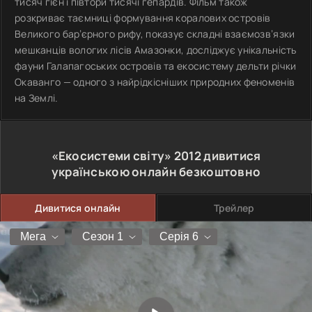
тисяч гієн і півтори тисячі гепардів. Фільм також
розкриває таємниці формування коралових островів
Великого бар’єрного рифу, показує складні взаємозв’язки
мешканців вологих лісів Амазонки, досліджує унікальність
фауни Галапагоських островів та екосистему дельти річки
Окаванго — одного з найрідкісніших природних феноменів
на Землі.
«Екосистеми світу»
2012
дивитися
українською онлайн безкоштовно
Дивитися онлайн
Трейлер