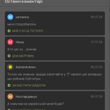
Останні коментарі
Н
наталка
28.07.26
мені сподобалось
МІЙ СУСІД ТОТОРО
Н
Нана
27.07.26
Хто цю ху....знімає
ДІМ МЕРТВИХ
AdminAdmin
06.07.26
Точно не знаємо, краще запитайте у ТГ каналі цієї команди
що робила Субтитри
ЗАХИСТИТИ АЙДОЛА
Н
Ностардамус
06.07.26
А озвучка на українській мові буде?