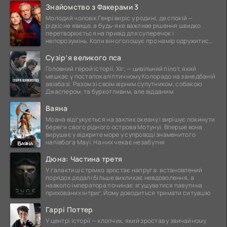
Знайомство з Факерами 3
Молодий чоловік Генрі виріс у родині, де спокій —
рідкісне явище, а будь-яке важливе рішення швидко
перетворюється на привід для суперечок і
непорозумінь. Коли він оголошує про намір одружитися,
це
Сузір’я великого пса
Головний герой історії, Хіг, — цивільний пілот, який
мешкає у постапокаліптичному Колорадо на занедбаній
авіабазі. Разом зі своїм вірним супутником, собакою
Джаспером, та буркотливим, але відданим
Ваяна
Моана відгукується на заклик океану і вирішує покинути
береги свого рідного острова Мотунуї. Вперше вона
вирушає у відкрите море у супроводі знаменитого
напівбога Мауї. На них чекає незабутня
Дюна: Частина третя
У галактиці стрімко зростає напруга: встановлений
порядок дедалі більше викликає невдоволення, а
навколо імператора починає згущуватися павутина
прихованих інтриг. Йому доводиться тримати ситуацію
Гаррі Поттер
У центрі історії — хлопчик, який зростав у звичайному