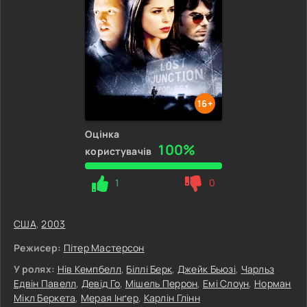
16+
Оцінка
100%
користувачів
1
0
США
,
2003
Режисер:
Пітер Мастерсон
У ролях:
Нів Кемпбелл
,
Біллі Берк
,
Джейк Бьюзі
,
Чарльз
Едвін Павелл
,
Девід Го
,
Мішель Перрон
,
Емі Слоун
,
Норман
Мікл Беркета
,
Мерая Інґер
,
Карлін Глінн