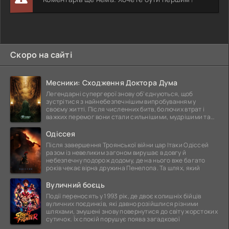
Скоро на сайті
Месники: Сходження Доктора Дума
Легендарні супергерої знову об'єднуються, щоб
зустрітися з найнебезпечнішим випробуванням у
своєму житті. Після численних битв, болючих втрат і
важких перемог вони стали сильнішими, мудрішими та
ще
Одіссея
Після завершення Троянської війни цар Ітаки Одіссей
разом із невеликим загоном вирушає в довгу й
небезпечну подорож додому, де на нього вже багато
років чекає вірна дружина Пенелопа. Та шлях, який
Вуличний боєць
Події переносять у 1993 рік, де двоє колишніх бійців
вуличних поєдинків, які давно розійшлися різними
шляхами, змушені знову повернутися до світу жорстоких
сутичок. Їх спокій порушує поява загадкової