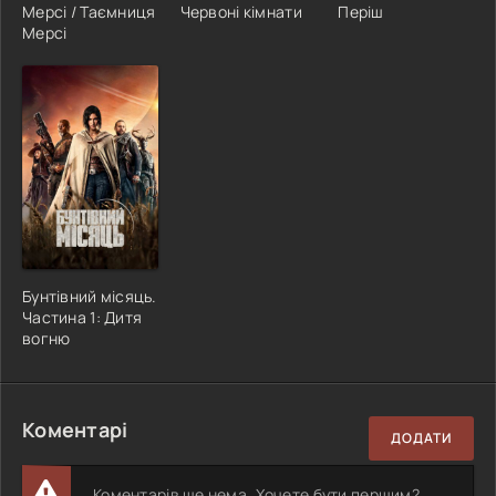
Мерсі / Таємниця
Червоні кімнати
Періш
Мерсі
Бунтівний місяць.
Частина 1: Дитя
вогню
Коментарі
ДОДАТИ
Коментарів ще нема. Хочете бути першим?