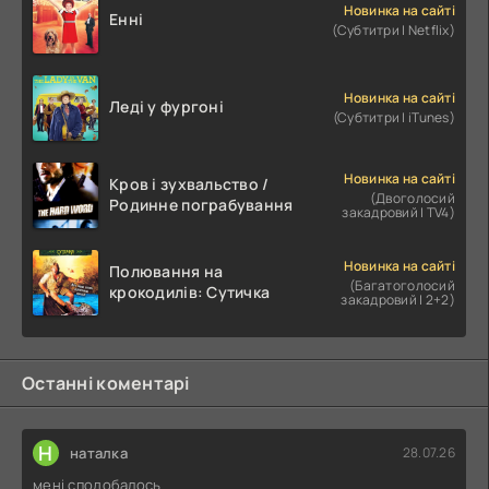
Новинка на сайті
Енні
(Субтитри | Netflix)
Новинка на сайті
Леді у фургоні
(Субтитри | iTunes)
Новинка на сайті
Кров і зухвальство /
(Двоголосий
Родинне пограбування
закадровий | TV4)
Новинка на сайті
Полювання на
(Багатоголосий
крокодилів: Сутичка
закадровий | 2+2)
Останні коментарі
Н
наталка
28.07.26
мені сподобалось