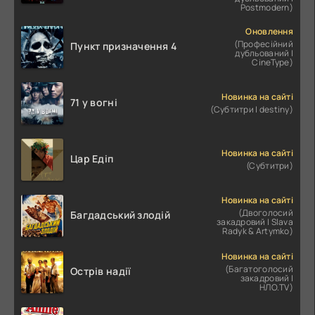
Postmodern)
Оновлення
(Професійний
Пункт призначення 4
дубльований |
CineType)
Новинка на сайті
71 у вогні
(Субтитри | destiny)
Новинка на сайті
Цар Едіп
(Субтитри)
Новинка на сайті
(Двоголосий
Багдадський злодій
закадровий | Slava
Radyk & Artymko)
Новинка на сайті
(Багатоголосий
Острів надії
закадровий |
НЛО.TV)