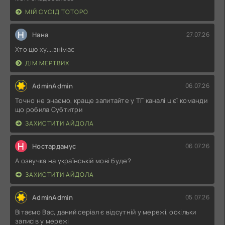
МІЙ СУСІД ТОТОРО
Н
Нана
27.07.26
Хто цю ху....знімає
ДІМ МЕРТВИХ
AdminAdmin
06.07.26
Точно не знаємо, краще запитайте у ТГ каналі цієї команди
що робила Субтитри
ЗАХИСТИТИ АЙДОЛА
Н
Ностардамус
06.07.26
А озвучка на українській мові буде?
ЗАХИСТИТИ АЙДОЛА
AdminAdmin
05.07.26
Вітаємо Вас, даний серіал є відсутній у мережі, оскільки
записів у мережі