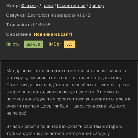
Жанр:
Фільми
/
Драма
/
Романтичний
/
Трилер
Озвучка:
Двоголосий закадровий | 2+2
Тривалість:
01:35:58
Оновлення:
Новинка на сайті
Якість:
IMDb:
SD 480
5.5
Мандрівник, що зненацька опинився осторонь звичного
маршруту, зупиняється в надії на випадкову допомогу.
Саме тоді до нього під’їжджає незнайомка — дивна, трохи
знервована жінка, яка пропонує підвезти. З першого
погляду вона здається просто трохи дивакуватою, але в її
очах читається щось глибше — щось тривожне, від чого
не по собі.
З часом дорога починає відкривати свої темні сторони. І
тоді мандрівник дізнається моторошну правду: у