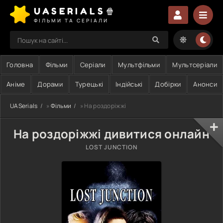
UASERIALS🍿
ФІЛЬМИ ТА СЕРІАЛИ
Головна
Фільми
Серіали
Мультфільми
Мультсеріали
Аніме
Дорами
Турецькі
Індійські
Добірки
Анонси
UASerials
»
Фільми
» На роздоріжжі
На роздоріжжі дивитися онлайн
LOST JUNCTION