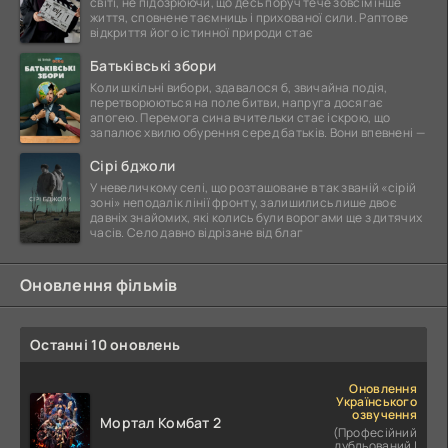
світі, не підозрюючи, що десь поруч тече зовсім інше
життя, сповнене таємниць і прихованої сили. Раптове
відкриття його істинної природи стає
Батьківські збори
Коли шкільні вибори, здавалося б, звичайна подія,
перетворюються на поле битви, напруга досягає
апогею. Перемога сина вчительки стає іскрою, що
запалює хвилю обурення серед батьків. Вони впевнені —
Сірі бджоли
У невеличкому селі, що розташоване в так званій «сірій
зоні» неподалік лінії фронту, залишились лише двоє
давніх знайомих, які колись були ворогами ще з дитячих
часів. Село давно відрізане від благ
Оновлення фільмів
Останні 10 оновлень
Оновлення
Українського
озвучення
Мортал Комбат 2
(Професійний
дубльований |