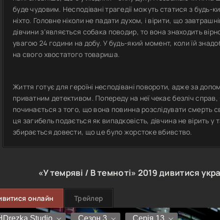
буде чудовим. Несподівані трагедії можуть статися з будь-
ніхто. Головне ніколи не падати духом, і вірити, що завтрашні
дівчини з'являється собака поводир, то вона знаходить вірн
увагою 24 години на добу. У будь-який момент, коли їй зна
на свого хвостатого товариша.
Життя готує для героїні несподівані повороти, адже за доп
приватним детективом. Попереду на неї чекає безліч справ, 
починається з того, що вона повинна розслідувати смерть с
ця загибель подається як випадковість, дівчина не вірить у т
збирається довести, що це було жорстоке вбивство.
«У темряві / В темноті»
2019
дивитися укр
ивитися онлайн
Трейлер