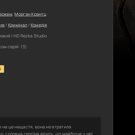
Маркем
,
Морган Крантц
ив
/
Кримінал
/
Комедія
вий | HD Rezka Studio
ком серій: 13)
5
и на це нещастя, вона не втратила
о, головна героїня вірить, що майбутнє у неї