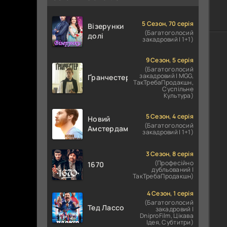
5 Сезон, 70 серія
Візерунки
(Багатоголосий
долі
закадровий | 1+1)
9 Сезон, 5 серія
(Багатоголосий
закадровий | MGG,
Ґранчестер
ТакТребаПродакшн,
Суспільне
Культура)
5 Сезон, 4 серія
Новий
(Багатоголосий
Амстердам
закадровий | 1+1)
3 Сезон, 8 серія
(Професійно
1670
дубльований |
ТакТребаПродакшн)
4 Сезон, 1 серія
(Багатоголосий
Тед Лассо
закадровий |
DniproFilm, Цікава
Ідея, Субтитри)