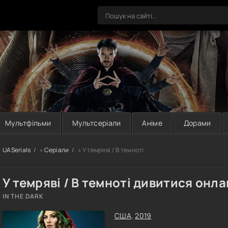
Мультфільми
Мультсеріали
Аніме
Дорами
UASerials
»
Серіали
» У темряві / В темноті
У темряві / В темноті дивитися онлай
IN THE DARK
США
,
2019