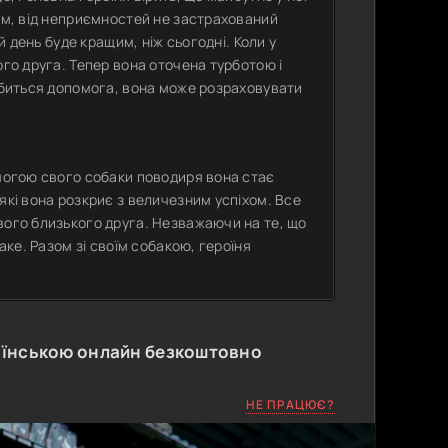
ким, від неприємностей не застрахований
й день буде кращим, ніж сьогодні. Коли у
ого друга. Тепер вона оточена турботою і
добиться допомога, вона може розраховувати
омогою свого собаки поводиря вона стає
які вона розкриє з величезним успіхом. Все
вого близького друга. Незважаючи на те, що
аке. Разом зі своїм собакою, героїня
аїнською онлайн безкоштовно
НЕ ПРАЦЮЄ?