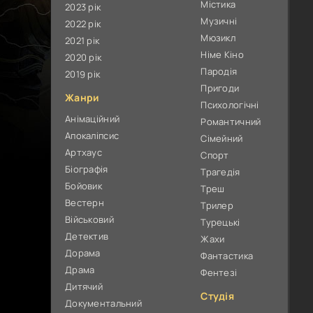
Містика
2023 рік
Музичні
2022 рік
Мюзикл
2021 рік
Німе Кіно
2020 рік
Пародія
2019 рік
Пригоди
Жанри
Психологічні
Анімаційний
Романтичний
Апокаліпсис
Сімейний
Артхаус
Спорт
Біографія
Трагедія
Бойовик
Треш
Вестерн
Трилер
Військовий
Турецькі
Детектив
Жахи
Дорама
Фантастика
Драма
Фентезі
Дитячий
Студія
Документальний