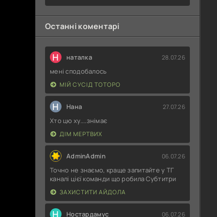
Останні коментарі
Н
наталка
28.07.26
мені сподобалось
МІЙ СУСІД ТОТОРО
Н
Нана
27.07.26
Хто цю ху....знімає
ДІМ МЕРТВИХ
AdminAdmin
06.07.26
Точно не знаємо, краще запитайте у ТГ
каналі цієї команди що робила Субтитри
ЗАХИСТИТИ АЙДОЛА
Н
Ностардамус
06.07.26