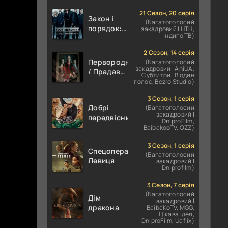
21 Сезон, 20 серія
Закон і
(Багатоголосий
порядок:
закадровий | НТН,
Індиго ТВ)
Спеціальний
корпус
2 Сезон, 14 серія
Первородні
(Багатоголосий
закадровий | AniUA,
/ Прадавні
Субтитри | В один
/
голос, Bezro Studio)
Першонародженні
3 Сезон, 1 серія
Добрі
(Багатоголосий
закадровий |
передвісники
DniproFilm,
BaibakooTV, OZZ)
3 Сезон, 1 серія
Спецоперації:
(Багатоголосий
Левиця
закадровий |
Dniprofilm)
3 Сезон, 7 серія
(Багатоголосий
Дім
закадровий |
дракона
BaibaKoTV, MGG,
Цікава Ідея,
DniproFilm, Uaflix)