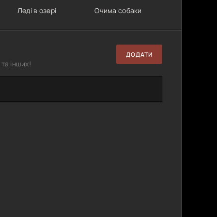
Леді в озері
Очима собаки
ДОДАТИ
та інших!