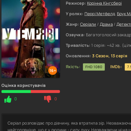
Режисер:
Корінна Кінгсбері
У ролях:
Перрі Метфелд
,
Брук 
Жанр:
Серіали
/
Драма
/
Детект
Озвучка:
Багатоголосий закадро
Тривалість:
1 серія: ~42 хв. (ціл
Оновлення:
3 Сезон, 13 серія
Якість:
IMDb:
FHD 1080
7.
16+
Оцінка користувачів
0
0
Серіал розповідає про дівчину, яка втратила зір. Незважаюч
найголовніше, що є у людини - силу духу. Незважаючи ні на щ