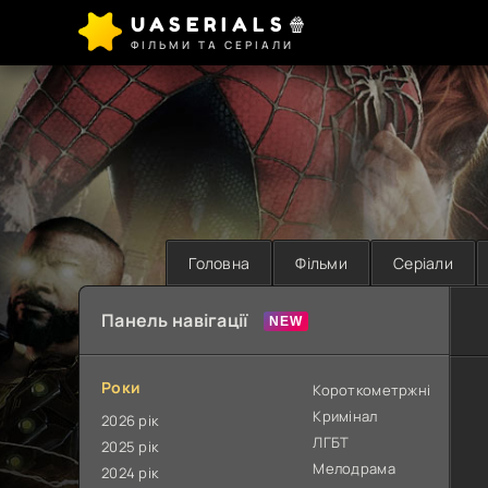
UASERIALS🍿
ФІЛЬМИ ТА СЕРІАЛИ
Головна
Фільми
Серіали
Панель навігації
Роки
Короткометржні
Кримінал
2026 рік
ЛГБТ
2025 рік
Мелодрама
2024 рік