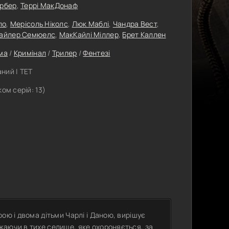
ербер
,
Террі МакДонаф
ло
,
Мерісоль Ніколс
,
Люк Маблі
,
Чандра Вест
,
айлер Семюелс
,
МакКайлі Міллер
,
Брет Каллен
ма
/
Кримінал
/
Трилер
/
Фентезі
ний | ТЕТ
ком серій: 13)
ою і двома дітьми Чарлі і Даною, вирішує
жаючи в тихе селище, яке охороняється, за