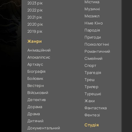
Містика
2023 рік
Музичні
2022 рік
Мюзикл
2021 рік
Німе Кіно
2020 рік
Пародія
2019 рік
Пригоди
Жанри
Психологічні
Анімаційний
Романтичний
Апокаліпсис
Сімейний
Артхаус
Спорт
Біографія
Трагедія
Бойовик
Треш
Вестерн
Трилер
Військовий
Турецькі
Детектив
Жахи
Дорама
Фантастика
Драма
Фентезі
Дитячий
Студія
Документальний