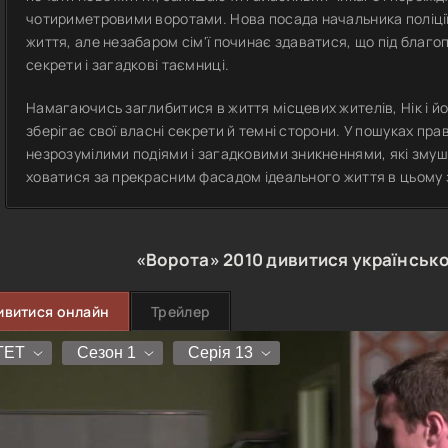
чотириметровими воротами. Нова посада начальника поліції
життя, але незабаром сім'ї починає здаватися, що під бла
секрети і загадкові таємниці.
Намагаючись заглибитися в життя місцевих жителів, Нік і йо
зберігає свої власні секрети й темні сторони. У пошуках пр
незрозумілими подіями і загадковими зникненнями, які змуш
ховатися за прекрасним фасадом ідеального життя в цьому 
«Ворота»
2010
дивитися українськ
ивитися онлайн
Трейлер