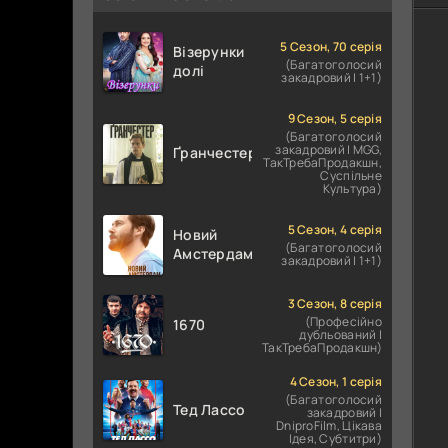
5 Сезон, 70 серія
Візерунки
(Багатоголосий
долі
закадровий | 1+1)
9 Сезон, 5 серія
(Багатоголосий
закадровий | MGG,
Ґранчестер
ТакТребаПродакшн,
Суспільне
Культура)
5 Сезон, 4 серія
Новий
(Багатоголосий
Амстердам
закадровий | 1+1)
3 Сезон, 8 серія
(Професійно
1670
дубльований |
ТакТребаПродакшн)
4 Сезон, 1 серія
(Багатоголосий
Тед Лассо
закадровий |
DniproFilm, Цікава
Ідея, Субтитри)