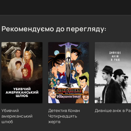
Рекомендуємо до перегляду:
Убивчий
Детектив Конан
Дивніше аніж в Р
американський
Чотирнадцять
шлюб
жертв