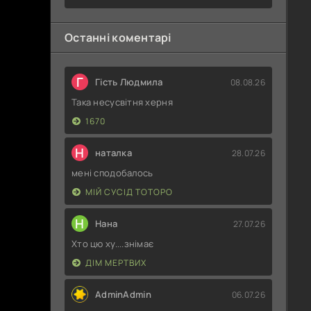
Останні коментарі
Г
Гість Людмила
08.08.26
Така несусвітня херня
1670
Н
наталка
28.07.26
мені сподобалось
МІЙ СУСІД ТОТОРО
Н
Нана
27.07.26
Хто цю ху....знімає
ДІМ МЕРТВИХ
AdminAdmin
06.07.26