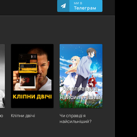
МИ В
Телеграм
аю
Кліпни двічі
Чи справді я
найсильніший?