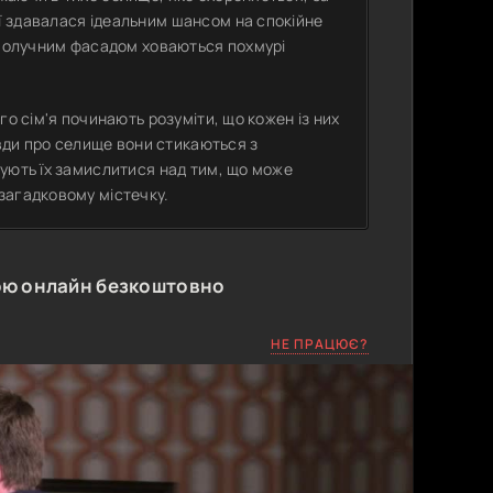
 здавалася ідеальним шансом на спокійне
гополучним фасадом ховаються похмурі
го сім'я починають розуміти, що кожен із них
авди про селище вони стикаються з
ують їх замислитися над тим, що може
загадковому містечку.
ою онлайн безкоштовно
НЕ ПРАЦЮЄ?