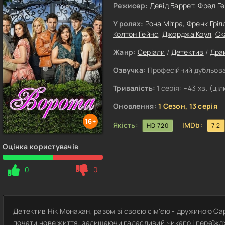
Режисер:
Девід Баррет
,
Фред Г
У ролях:
Рона Мітра
,
Френк Гріл
Колтон Гейнс
,
Джорджа Коул
,
Ск
Жанр:
Серіали
/
Детектив
/
Дра
Озвучка:
Професійний дубльова
Тривалість:
1 серія: ~43 хв. (ціл
Оновлення:
1 Сезон, 13 серія
16+
Якість:
IMDb:
HD 720
7.2
Оцінка користувачів
0
0
Детектив Нік Монахан, разом зі своєю сім'єю - дружиною Сар
почати нове життя, залишаючи галасливий Чикаго і переїжд