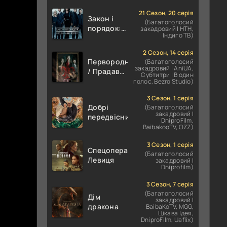
21 Сезон, 20 серія
Закон і
(Багатоголосий
порядок:
закадровий | НТН,
Індиго ТВ)
Спеціальний
корпус
2 Сезон, 14 серія
Первородні
(Багатоголосий
закадровий | AniUA,
/ Прадавні
Субтитри | В один
/
голос, Bezro Studio)
Першонародженні
3 Сезон, 1 серія
Добрі
(Багатоголосий
закадровий |
передвісники
DniproFilm,
BaibakooTV, OZZ)
3 Сезон, 1 серія
Спецоперації:
(Багатоголосий
Левиця
закадровий |
Dniprofilm)
3 Сезон, 7 серія
(Багатоголосий
Дім
закадровий |
дракона
BaibaKoTV, MGG,
Цікава Ідея,
DniproFilm, Uaflix)