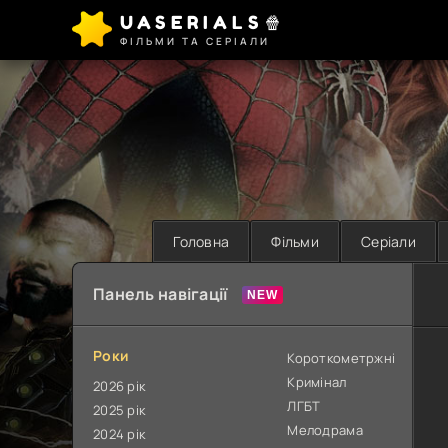
UASERIALS🍿
ФІЛЬМИ ТА СЕРІАЛИ
Головна
Фільми
Серіали
Панель навігації
Роки
Короткометржні
Кримінал
2026 рік
ЛГБТ
2025 рік
Мелодрама
2024 рік