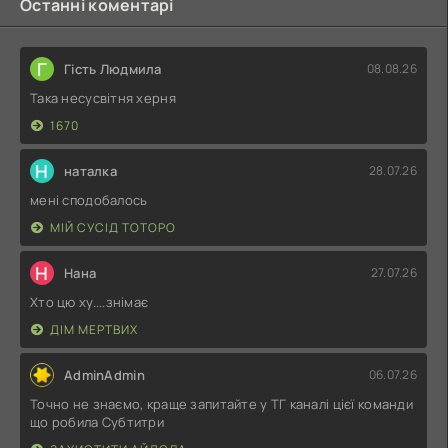
Останні коментарі
Г
Гість Людмила
08.08.26
Така несусвітня херня
1670
Н
наталка
28.07.26
мені сподобалось
МІЙ СУСІД ТОТОРО
Н
Нана
27.07.26
Хто цю ху....знімає
ДІМ МЕРТВИХ
AdminAdmin
06.07.26
Точно не знаємо, краще запитайте у ТГ каналі цієї команди
що робила Субтитри