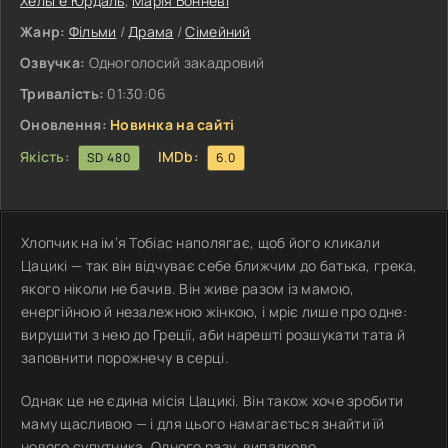
Хельге Юрдаль
,
Марія Бонневі
Жанр:
Фільми
/
Драма
/
Сімейний
Озвучка:
Одноголосий закадровий
Тривалість:
01:30:06
Оновлення:
Новинка на сайті
Якість:
IMDb:
SD 480
6.0
Хлопчик на ім’я Тобіас наполягає, щоб його кликали
Цацикі — так він відчуває себе ближчим до батька, грека,
якого ніколи не бачив. Він живе разом із мамою,
енергійною й незалежною жінкою, і мріє лише про одне:
вирушити з нею до Греції, аби нарешті розшукати тата й
заповнити порожнечу в серці.
Однак це не єдина місія Цацикі. Він також хоче зробити
маму щасливою — і для цього намагається знайти їй
нового супутника. Одного разу, випадково