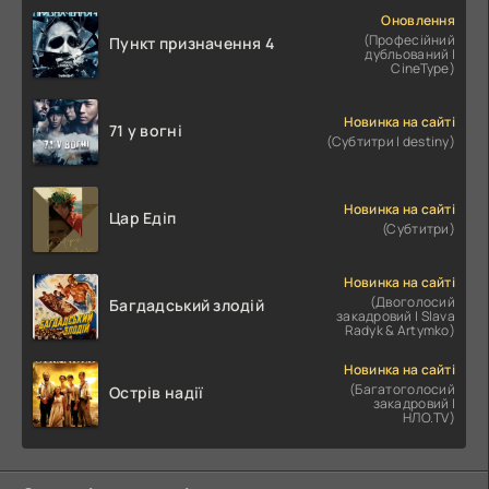
Оновлення
(Професійний
Пункт призначення 4
дубльований |
CineType)
Новинка на сайті
71 у вогні
(Субтитри | destiny)
Новинка на сайті
Цар Едіп
(Субтитри)
Новинка на сайті
(Двоголосий
Багдадський злодій
закадровий | Slava
Radyk & Artymko)
Новинка на сайті
(Багатоголосий
Острів надії
закадровий |
НЛО.TV)