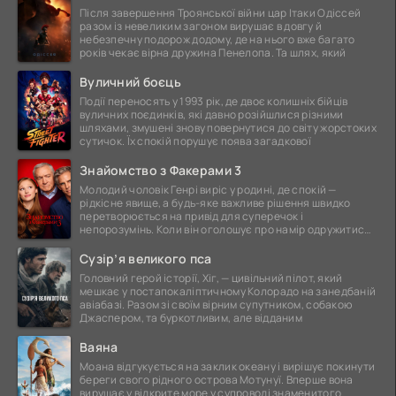
Після завершення Троянської війни цар Ітаки Одіссей
разом із невеликим загоном вирушає в довгу й
небезпечну подорож додому, де на нього вже багато
років чекає вірна дружина Пенелопа. Та шлях, який
Вуличний боєць
Події переносять у 1993 рік, де двоє колишніх бійців
вуличних поєдинків, які давно розійшлися різними
шляхами, змушені знову повернутися до світу жорстоких
сутичок. Їх спокій порушує поява загадкової
Знайомство з Факерами 3
Молодий чоловік Генрі виріс у родині, де спокій —
рідкісне явище, а будь-яке важливе рішення швидко
перетворюється на привід для суперечок і
непорозумінь. Коли він оголошує про намір одружитися,
це
Сузір’я великого пса
Головний герой історії, Хіг, — цивільний пілот, який
мешкає у постапокаліптичному Колорадо на занедбаній
авіабазі. Разом зі своїм вірним супутником, собакою
Джаспером, та буркотливим, але відданим
Ваяна
Моана відгукується на заклик океану і вирішує покинути
береги свого рідного острова Мотунуї. Вперше вона
вирушає у відкрите море у супроводі знаменитого