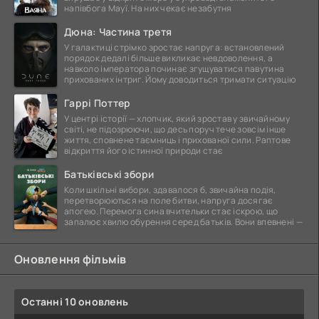
напівбога Мауї. На них чекає незабутня
Дюна: Частина третя
У галактиці стрімко зростає напруга: встановлений
порядок дедалі більше викликає невдоволення, а
навколо імператора починає згущуватися павутина
прихованих інтриг. Йому доводиться тримати ситуацію
Гаррі Поттер
У центрі історії — хлопчик, який зростав у звичайному
світі, не підозрюючи, що десь поруч тече зовсім інше
життя, сповнене таємниць і прихованої сили. Раптове
відкриття його істинної природи стає
Батьківські збори
Коли шкільні вибори, здавалося б, звичайна подія,
перетворюються на поле битви, напруга досягає
апогею. Перемога сина вчительки стає іскрою, що
запалює хвилю обурення серед батьків. Вони впевнені —
Оновлення фільмів
Останні 10 оновлень