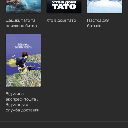
Цацикі, тато та
Хто в домі тато
Пастка для
оливкова битва
батьків
Відьмина
експрес-пошта /
Відьмацька
служба доставки