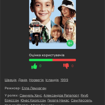
0+
Оцінка користувачів
0
0
Швеція
,
Данія
,
Норвегія
,
Ісландія
,
1999
Режисер:
Елла Лемхаген
У ролях:
Самуель Хаус
,
Александра Рапапорт
,
Якуб
Ерікссон
,
Юнас Карлссон
,
Георге Накас
,
Сам Кессель
,