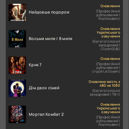
Оновлення
(Професійний
Найдовша подорож
дубльований |
Postmodern)
Оновлення
Українського
озвучення
Восьма миля / 8 миля
(Багатоголосий
закадровий |
CloverDUB)
Оновлення
(Професійний
Крик 7
дубльований |
студія Le Doyen)
Оновлено якість з
480 на 1080
Дім двох сімей
(Багатоголосий
закадровий | ТВ-І)
Оновлення
Українського
озвучення
Мортал Комбат 2
(Професійний
дубльований |
Postmodern)