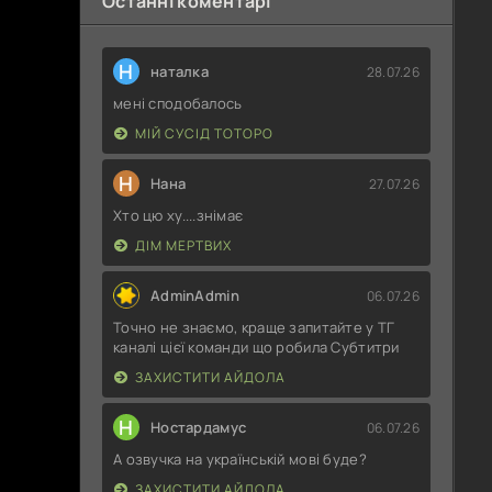
Останні коментарі
Н
наталка
28.07.26
мені сподобалось
МІЙ СУСІД ТОТОРО
Н
Нана
27.07.26
Хто цю ху....знімає
ДІМ МЕРТВИХ
AdminAdmin
06.07.26
Точно не знаємо, краще запитайте у ТГ
каналі цієї команди що робила Субтитри
ЗАХИСТИТИ АЙДОЛА
Н
Ностардамус
06.07.26
А озвучка на українській мові буде?
ЗАХИСТИТИ АЙДОЛА