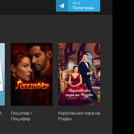
МИ В
Телеграм
й
Люципер /
Королівська пара на
Люцифер
Різдво