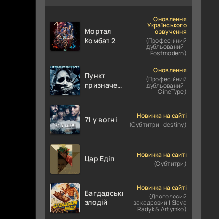
Оновлення
Українського
Мортал
озвучення
Комбат 2
(Професійний
дубльований |
Postmodern)
Оновлення
Пункт
(Професійний
призначення
дубльований |
CineType)
4
Новинка на сайті
71 у вогні
(Субтитри | destiny)
Новинка на сайті
Цар Едіп
(Субтитри)
Новинка на сайті
Багдадський
(Двоголосий
злодій
закадровий | Slava
Radyk & Artymko)