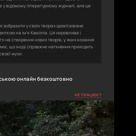
е у відомому літературному журналі, але це
я зобразити у своїх творах ідеалізоване
анткою на ім'я Камілла. Ця норовлива і
о на створення нових творів, у яких кохання
міє, що іноді справжнє натхнення приходить
своєї музи.
нською онлайн безкоштовно
НЕ ПРАЦЮЄ?