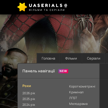
UASERIALS🍿
ФІЛЬМИ ТА СЕРІАЛИ
Головна
Фільми
Серіали
Панель навігації
Роки
Короткометржні
Кримінал
2026 рік
ЛГБТ
2025 рік
Мелодрама
2024 рік