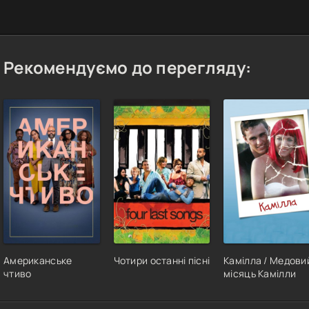
Рекомендуємо до перегляду:
Американське
Чотири останні пісні
Камілла / Медови
чтиво
місяць Камілли