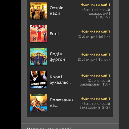
Новинка на сайті
Острів
(Багатоголосий
надії
закадровий |
НЛО.TV)
Новинка на сайті
Енні
(Субтитри | Netflix)
Леді у
Новинка на сайті
фургоні
(Субтитри | iTunes)
Новинка на сайті
Кров і
(Двоголосий
зухвальство
закадровий | TV4)
/ Родинне
пограбування
Новинка на сайті
Полювання
(Багатоголосий
на
закадровий | 2+2)
крокодилів:
Сутичка