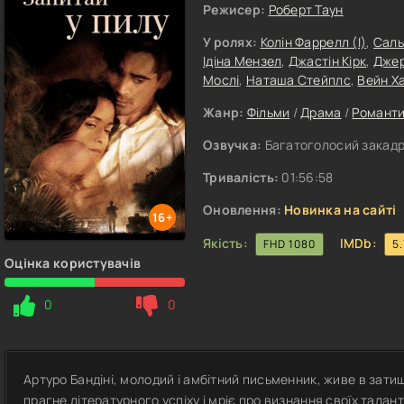
Режисер:
Роберт Таун
У ролях:
Колін Фаррелл (I)
,
Саль
Ідіна Мензел
,
Джастін Кірк
,
Джер
Мослі
,
Наташа Стейплс
,
Вейн Х
Жанр:
Фільми
/
Драма
/
Романт
Озвучка:
Багатоголосий закадр
Тривалість:
01:56:58
Оновлення:
Новинка на сайті
16+
Якість:
IMDb:
FHD 1080
5.
Оцінка користувачів
0
0
Артуро Бандіні, молодий і амбітний письменник, живе в затишн
прагне літературного успіху і мріє про визнання своїх талан