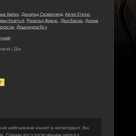
ма Хайєк
,
Дональд Сазерленд
,
Айлін Еткінс
,
емі Кратчлі
,
Рональд Френс
,
Діон Баско
,
Донна
аррісон
,
Йошимура Ясу
ичний
овий | Дім
7
ій мебльованій кімнаті в напівпідвалі. Він
тів. Єдиним його досягненням наразі є