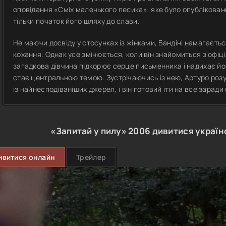
оповідання «Сміх маленького песика», яке було опублікован
тільки початок його шляху до слави.
Не маючи досвіду у стосунках із жінками, Бандіні намагаєтьс
кохання. Однак усе змінюється, коли він знайомиться з офіці
загадкова дівчина підкорює серце письменника і надихає йог
стає центральною темою. Зустрічаючись із нею, Артуро розу
із найнесподіваніших джерел, і він готовий іти на все заради 
«Запитай у пилу»
2006
дивитися украї
ивитися онлайн
Трейлер