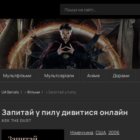
Мультфільми
Мультсеріали
Аніме
Дорами
UASerials
»
Фільми
» Запитай у пилу
Запитай у пилу дивитися онлайн
ASK THE DUST
Німеччина
,
США
,
2006