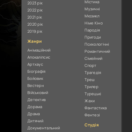
Містика
2023 рік
Музичні
2022 рік
Мюзикл
2021 рік
Німе Кіно
2020 рік
Пародія
2019 рік
Пригоди
Жанри
Психологічні
Анімаційний
Романтичний
Апокаліпсис
Сімейний
Артхаус
Спорт
Біографія
Трагедія
Бойовик
Треш
Вестерн
Трилер
Військовий
Турецькі
Детектив
Жахи
Дорама
Фантастика
Драма
Фентезі
Дитячий
Студія
Документальний