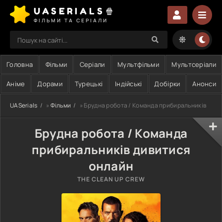
UASERIALS🍿
ФІЛЬМИ ТА СЕРІАЛИ
Головна
Фільми
Серіали
Мультфільми
Мультсеріали
Аніме
Дорами
Турецькі
Індійські
Добірки
Анонси
UASerials
»
Фільми
» Брудна робота / Команда прибиральників
Брудна робота / Команда
прибиральників дивитися
онлайн
THE CLEAN UP CREW