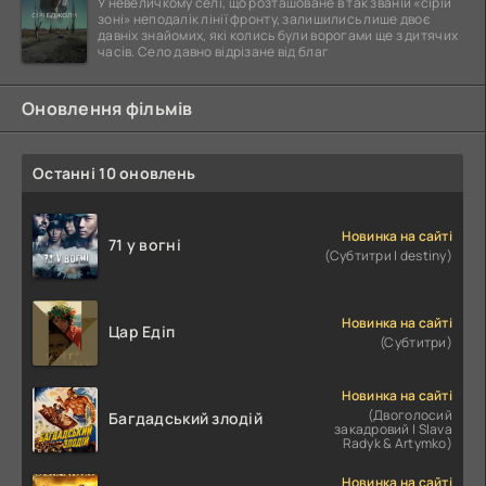
У невеличкому селі, що розташоване в так званій «сірій
зоні» неподалік лінії фронту, залишились лише двоє
давніх знайомих, які колись були ворогами ще з дитячих
часів. Село давно відрізане від благ
Оновлення фільмів
Останні 10 оновлень
Новинка на сайті
71 у вогні
(Субтитри | destiny)
Новинка на сайті
Цар Едіп
(Субтитри)
Новинка на сайті
(Двоголосий
Багдадський злодій
закадровий | Slava
Radyk & Artymko)
Новинка на сайті