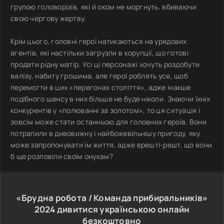
групою головорізів, які й оком не моргнуть, вбиваючи
свою чергову жертву.
Крім цього, головні герої натикаються на урядових
агентів, які настільки загрузли в корупції, що готові
продати рідну матір. Усі ці персонажі хочуть роздобути
валізу, набиту грошима, але герої роблять усе, щоб
перемогти в цих «перегонах століття», адже інакше
подібного шансу в них більше не буде ніколи. Знаючи їхніх
конкурентів у «полюванні за золотом», то ця ситуація і
зовсім може стати останньою для головних героїв. Вони
потрапили в дивовижну і найбожевільнішу пригоду, яку
може запропонувати їм життя, адже врешті-решт, що вони
б ще розповіли своїм онукам?
«Брудна робота / Команда прибиральників»
2024
дивитися українською онлайн
безкоштовно