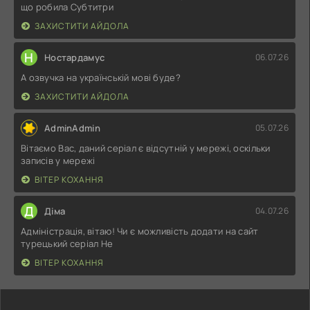
що робила Субтитри
ЗАХИСТИТИ АЙДОЛА
Н
Ностардамус
06.07.26
А озвучка на українській мові буде?
ЗАХИСТИТИ АЙДОЛА
AdminAdmin
05.07.26
Вітаємо Вас, даний серіал є відсутній у мережі, оскільки
записів у мережі
ВІТЕР КОХАННЯ
Д
Діма
04.07.26
Адміністрація, вітаю! Чи є можливість додати на сайт
турецький серіал Не
ВІТЕР КОХАННЯ