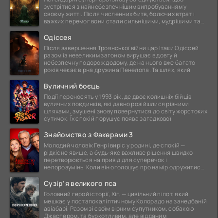
зустрітися з найнебезпечнішим випробуванням у
своєму житті. Після численних битв, болючих втрат і
важких перемог вони стали сильнішими, мудрішими та
ще
Одіссея
Після завершення Троянської війни цар Ітаки Одіссей
разом із невеликим загоном вирушає в довгу й
небезпечну подорож додому, де на нього вже багато
років чекає вірна дружина Пенелопа. Та шлях, який
Вуличний боєць
Події переносять у 1993 рік, де двоє колишніх бійців
вуличних поєдинків, які давно розійшлися різними
шляхами, змушені знову повернутися до світу жорстоких
сутичок. Їх спокій порушує поява загадкової
Знайомство з Факерами 3
Молодий чоловік Генрі виріс у родині, де спокій —
рідкісне явище, а будь-яке важливе рішення швидко
перетворюється на привід для суперечок і
непорозумінь. Коли він оголошує про намір одружитися,
це
Сузір’я великого пса
Головний герой історії, Хіг, — цивільний пілот, який
мешкає у постапокаліптичному Колорадо на занедбаній
авіабазі. Разом зі своїм вірним супутником, собакою
Джаспером, та буркотливим, але відданим