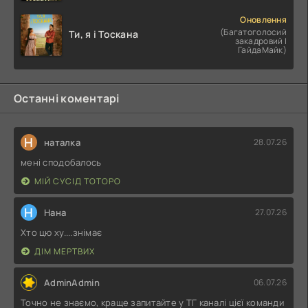
Оновлення
(Багатоголосий
Ти, я і Тоскана
закадровий |
ГайдаМайк)
Останні коментарі
Н
наталка
28.07.26
мені сподобалось
МІЙ СУСІД ТОТОРО
Н
Нана
27.07.26
Хто цю ху....знімає
ДІМ МЕРТВИХ
AdminAdmin
06.07.26
Точно не знаємо, краще запитайте у ТГ каналі цієї команди