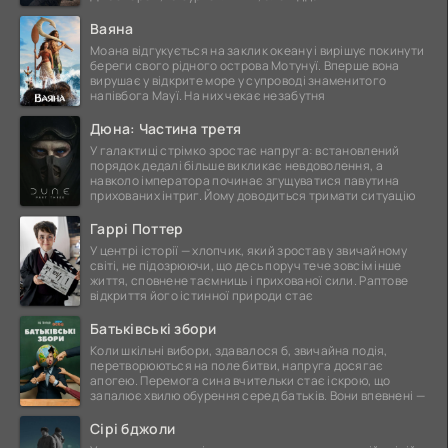
Ваяна
Моана відгукується на заклик океану і вирішує покинути
береги свого рідного острова Мотунуї. Вперше вона
вирушає у відкрите море у супроводі знаменитого
напівбога Мауї. На них чекає незабутня
Дюна: Частина третя
У галактиці стрімко зростає напруга: встановлений
порядок дедалі більше викликає невдоволення, а
навколо імператора починає згущуватися павутина
прихованих інтриг. Йому доводиться тримати ситуацію
Гаррі Поттер
У центрі історії — хлопчик, який зростав у звичайному
світі, не підозрюючи, що десь поруч тече зовсім інше
життя, сповнене таємниць і прихованої сили. Раптове
відкриття його істинної природи стає
Батьківські збори
Коли шкільні вибори, здавалося б, звичайна подія,
перетворюються на поле битви, напруга досягає
апогею. Перемога сина вчительки стає іскрою, що
запалює хвилю обурення серед батьків. Вони впевнені —
Сірі бджоли