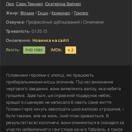
Лео
,
Свен Теммел
,
Єкатеріна Бейкер
Жанр:
Фільми
/
Екшн
/
Кримінал
/
Трилер
Озвучка:
Професійний дубльований | Cinemaker
Тривалість:
01:35:13
Оновлення:
Новинка на сайті
Якість:
IMDb:
FHD 1080
4.2
Головними героями є хлопці, які працюють
прибиральниками місць злочинів. Під час виконання
чергового завдання, вони виявляють валізу, яка набита
грошима. Здається, це справжній подарунок небес,
кращого сценарію не написало б навіть саме життя.
Головні герої хочуть заволодіти цією валізою з грошима, і
бути такими, але на жаль, їхній план зривається. В
результаті всієї колотнечі, вони опиняються в скандалі за
участю небезпечного гангстера на ім'я Габріель, а також