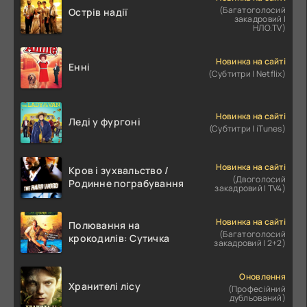
(Багатоголосий
Острів надії
закадровий |
НЛО.TV)
Новинка на сайті
Енні
(Субтитри | Netflix)
Новинка на сайті
Леді у фургоні
(Субтитри | iTunes)
Новинка на сайті
Кров і зухвальство /
(Двоголосий
Родинне пограбування
закадровий | TV4)
Новинка на сайті
Полювання на
(Багатоголосий
крокодилів: Сутичка
закадровий | 2+2)
Оновлення
Хранителі лісу
(Професійний
дубльований)