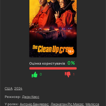
16+
0%
Оцінка користувачів
0
1
США
,
2024
Режисер:
Джон Кеєс
У ролях:
Антоніо Бандерас
,
Джонатан Ріс Маєрс
,
Мелісса