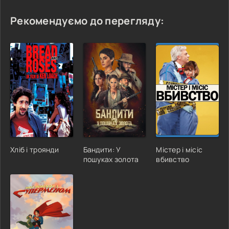
Рекомендуємо до перегляду:
Хліб і троянди
Бандити: У
Містер і місіс
пошуках золота
вбивство