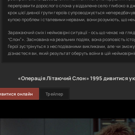
переправити дорослого слона у віддалене село глибоко в джун
крок цієї дивної групи героїв супроводжується непередбачу
купою проблем і сталевими нервами, вони розуміють, що не
Заражаючий сміх і неймовірні ситуації - ось що чекає на гляд
“Слон”». Заснована на реальних подіях, вона розповість історі
Герої зустрінуться з несподіваними викликами, але чи змож
дізнаєтеся ви, який результат оберуть воїни в цій неймовірні
«Операція Літаючий Слон»
1995
дивитися у
ивитися онлайн
Трейлер