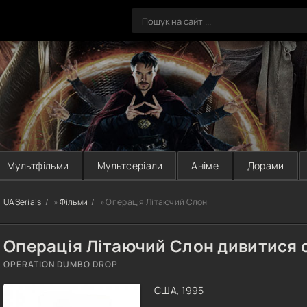
Мультфільми
Мультсеріали
Аніме
Дорами
UASerials
»
Фільми
» Операція Літаючий Слон
Операція Літаючий Слон дивитися 
OPERATION DUMBO DROP
США
,
1995