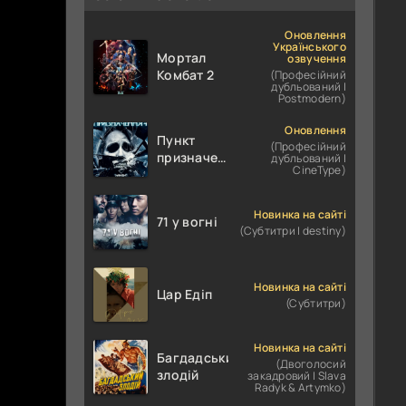
Оновлення
Українського
Мортал
озвучення
Комбат 2
(Професійний
дубльований |
Postmodern)
Оновлення
Пункт
(Професійний
призначення
дубльований |
CineType)
4
Новинка на сайті
71 у вогні
(Субтитри | destiny)
Новинка на сайті
Цар Едіп
(Субтитри)
Новинка на сайті
Багдадський
(Двоголосий
злодій
закадровий | Slava
Radyk & Artymko)