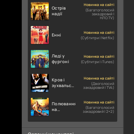
Новинка на сайті
Острів
(Багатоголосий
надії
закадровий |
НЛО.TV)
Новинка на сайті
Енні
(Субтитри | Netflix)
Леді у
Новинка на сайті
фургоні
(Субтитри | iTunes)
Новинка на сайті
Кров і
(Двоголосий
зухвальство
закадровий | TV4)
/ Родинне
пограбування
Новинка на сайті
Полювання
(Багатоголосий
на
закадровий | 2+2)
крокодилів:
Сутичка