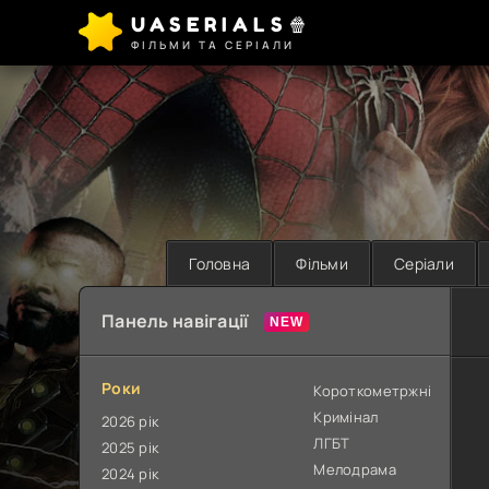
UASERIALS🍿
ФІЛЬМИ ТА СЕРІАЛИ
Головна
Фільми
Серіали
Панель навігації
Роки
Короткометржні
Кримінал
2026 рік
ЛГБТ
2025 рік
Мелодрама
2024 рік