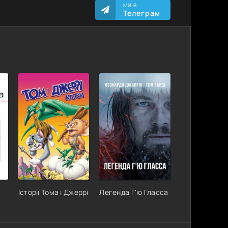
МИ В
Телеграм
Історії Тома і Джеррі
Легенда Г'ю Гласса