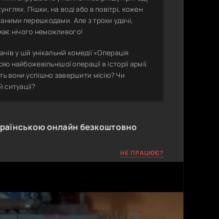
глях. Пішки, на воді або в повітрі, кожен
ваними перешкодами. Але з трохи удачі,
має нічого неможливого!
ачів у цій унікальній комедії «Операція
ю найбожевільнішої операції в історії армії.
уть вони успішно завершити місію? Чи
й ситуації?
країнською онлайн безкоштовно
НЕ ПРАЦЮЄ?