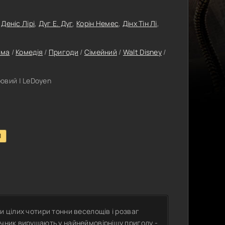
,
Деніс Лірі
,
Дуг Е. Дуг
,
Корін Немес
,
Дінх Тін Лі
,
ама
/
Комедія
/
Пригоди
/
Сімейний
/
Walt Disney
/
овий | LeDoyen
1
и цілих чотири тонни веселощів і розваг
ічник вирушають у найнеймовірнішу пригоду -