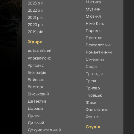
Містика
2023 рік
Музичні
2022 рік
Мюзикл
2021 рік
Німе Кіно
2020 рік
Пародія
2019 рік
Пригоди
Жанри
Психологічні
Анімаційний
Романтичний
Апокаліпсис
Сімейний
Артхаус
Спорт
Біографія
Трагедія
Бойовик
Треш
Вестерн
Трилер
Військовий
Турецькі
Детектив
Жахи
Дорама
Фантастика
Драма
Фентезі
Дитячий
Студія
Документальний