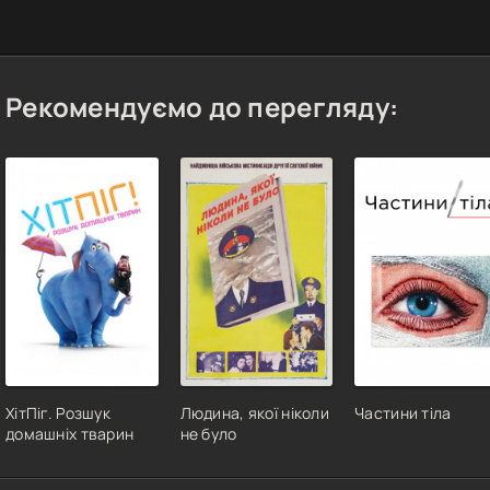
Рекомендуємо до перегляду:
ХітПіг. Розшук
Людина, якої ніколи
Частини тіла
домашніх тварин
не було