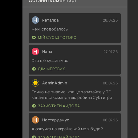
Останні коментарі
Н
наталка
28.07.26
мені сподобалось
МІЙ СУСІД ТОТОРО
Н
Нана
27.07.26
Хто цю ху....знімає
ДІМ МЕРТВИХ
AdminAdmin
06.07.26
Точно не знаємо, краще запитайте у ТГ
каналі цієї команди що робила Субтитри
ЗАХИСТИТИ АЙДОЛА
Н
Ностардамус
06.07.26
А озвучка на українській мові буде?
ЗАХИСТИТИ АЙДОЛА