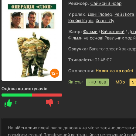
Режисер:
Саймон Вінсер
У ролях:
Дені Гловер
,
Рей Ліота
Кхейкі Каріо
,
Хоанг Лу
Жанр:
Фільми
/
Військовий
/
Др
Фільми на основі Реальних подій
Озвучка:
Багатоголосий закадр
Тривалість:
01:48:07
Оновлення:
Новинка на сайті
12+
Якість:
IMDb:
FHD 1080
5.
Оцінка користувачів
0
0
На військових плечі лягла дивовижна місія: таємно доставит
розміром слона! Досвідчений капітан і його непорушний пом