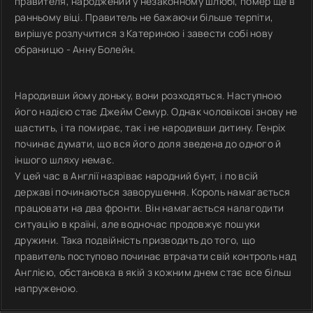
правителя, народжений у незаконному шлюбі, помер ще в
ранньому віці. Правитель не бажаючи більше терпіти,
вирішує розлучитися з Катериною і завести собі нову
обраницю - Анну Болейн.
Народивши йому доньку, вони розходяться. Наступною
його надією стає Джейм Семур. Однак чоловікові знову не
щастить, і та помирає, так і не народивши дитину. Генріх
починає думати, що вся його доля зведена до одного й
іншого шляху немає.
У цей час в Англії назріває народний бунт, і по всій
державі починаються заворушення. Король намагається
працювати на два фронти. Він намагається налагодити
ситуацію в країні, але водночас продовжує пошуки
дружини. Така подвійність призводить до того, що
правитель поступово починає втрачати свій контроль над
Англією, обстановка в якій з кожним днем стає все більш
напруженою.