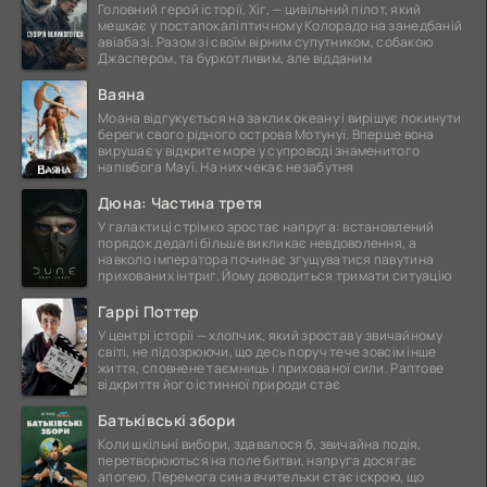
Головний герой історії, Хіг, — цивільний пілот, який
мешкає у постапокаліптичному Колорадо на занедбаній
авіабазі. Разом зі своїм вірним супутником, собакою
Джаспером, та буркотливим, але відданим
Ваяна
Моана відгукується на заклик океану і вирішує покинути
береги свого рідного острова Мотунуї. Вперше вона
вирушає у відкрите море у супроводі знаменитого
напівбога Мауї. На них чекає незабутня
Дюна: Частина третя
У галактиці стрімко зростає напруга: встановлений
порядок дедалі більше викликає невдоволення, а
навколо імператора починає згущуватися павутина
прихованих інтриг. Йому доводиться тримати ситуацію
Гаррі Поттер
У центрі історії — хлопчик, який зростав у звичайному
світі, не підозрюючи, що десь поруч тече зовсім інше
життя, сповнене таємниць і прихованої сили. Раптове
відкриття його істинної природи стає
Батьківські збори
Коли шкільні вибори, здавалося б, звичайна подія,
перетворюються на поле битви, напруга досягає
апогею. Перемога сина вчительки стає іскрою, що