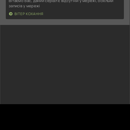
Вітаємо Вас, даний серіал є відсутній у мережі, оскільки
записів у мережі
ВІТЕР КОХАННЯ