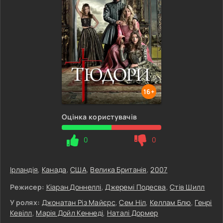
16+
Оцінка користувачів
0
0
Ірландія
,
Канада
,
США
,
Велика Британія
,
2007
Режисер:
Кіаран Доннеллі
,
Джеремі Подесва
,
Стів Шилл
У ролях:
Джонатан Різ Майєрс
,
Сем Ніл
,
Келлам Блю
,
Генрі
Кевілл
,
Марія Дойл Кеннеді
,
Наталі Дормер