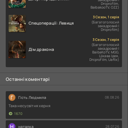
DniproFilm,
BaibakooTV, OZZ)
3 Сезон, 1 серія
(Багатоголосий
Спецоперації: Левиця
закадровий |
Dniprofilm)
3 Сезон, 7 серія
(Багатоголосий
закадровий |
Дім дракона
BaibaKoTV, MGG,
Цікава Ідея,
DniproFilm, Uaflix)
Останні коментарі
Г
Гість Людмила
08.08.26
Така несусвітня херня
1670
Н
наталка
28.07.26