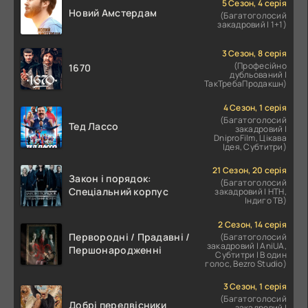
5 Сезон, 4 серія
Новий Амстердам
(Багатоголосий
закадровий | 1+1)
3 Сезон, 8 серія
(Професійно
1670
дубльований |
ТакТребаПродакшн)
4 Сезон, 1 серія
(Багатоголосий
Тед Лассо
закадровий |
DniproFilm, Цікава
Ідея, Субтитри)
21 Сезон, 20 серія
Закон і порядок:
(Багатоголосий
Спеціальний корпус
закадровий | НТН,
Індиго ТВ)
2 Сезон, 14 серія
Первородні / Прадавні /
(Багатоголосий
закадровий | AniUA,
Першонародженні
Субтитри | В один
голос, Bezro Studio)
3 Сезон, 1 серія
(Багатоголосий
Добрі передвісники
закадровий |