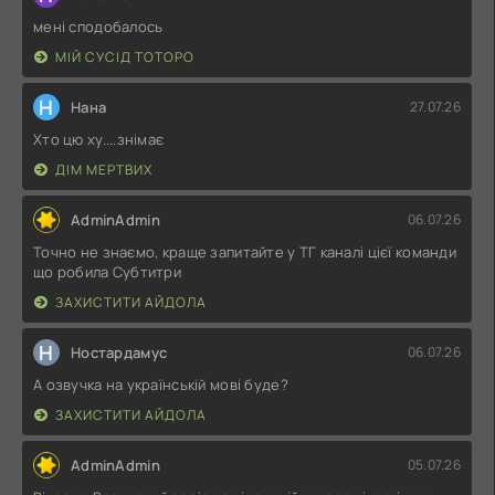
мені сподобалось
МІЙ СУСІД ТОТОРО
Н
Нана
27.07.26
Хто цю ху....знімає
ДІМ МЕРТВИХ
AdminAdmin
06.07.26
Точно не знаємо, краще запитайте у ТГ каналі цієї команди
що робила Субтитри
ЗАХИСТИТИ АЙДОЛА
Н
Ностардамус
06.07.26
А озвучка на українській мові буде?
ЗАХИСТИТИ АЙДОЛА
AdminAdmin
05.07.26