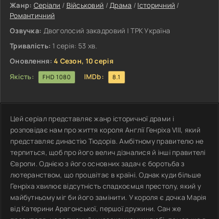
Жанр:
Серіали
/
Військовий
/
Драма
/
Історичний
/
Романтичний
Озвучка:
Двоголосий закадровий | ТРК Україна
Тривалість:
1 серія: 53 хв.
Оновлення:
4 Сезон, 10 серія
Якість:
IMDb:
FHD 1080
8.1
Цей серіал представляє жанр історичної драми і
розповідає нам про життя короля Англії Генріха VIII, який
представляє династію Тюдорів. Амбітному правителю не
терпиться, щоб про його велич дізналися й інші правителі
Європи. Однією з його основних задач є боротьба з
лютеранством, що процвітає в країні. Однак куди більше
Генріха хвилює відсутність спадкоємця престолу, який у
майбутньому міг би його замінити. У короля є дочка Марія
від Катерини Арагонської, першої дружини. Сан же