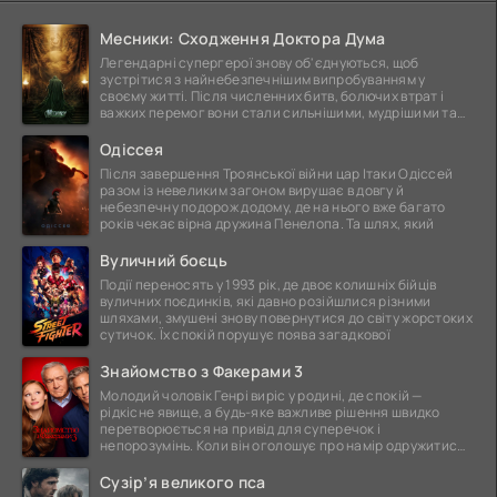
Месники: Сходження Доктора Дума
Легендарні супергерої знову об'єднуються, щоб
зустрітися з найнебезпечнішим випробуванням у
своєму житті. Після численних битв, болючих втрат і
важких перемог вони стали сильнішими, мудрішими та
ще
Одіссея
Після завершення Троянської війни цар Ітаки Одіссей
разом із невеликим загоном вирушає в довгу й
небезпечну подорож додому, де на нього вже багато
років чекає вірна дружина Пенелопа. Та шлях, який
Вуличний боєць
Події переносять у 1993 рік, де двоє колишніх бійців
вуличних поєдинків, які давно розійшлися різними
шляхами, змушені знову повернутися до світу жорстоких
сутичок. Їх спокій порушує поява загадкової
Знайомство з Факерами 3
Молодий чоловік Генрі виріс у родині, де спокій —
рідкісне явище, а будь-яке важливе рішення швидко
перетворюється на привід для суперечок і
непорозумінь. Коли він оголошує про намір одружитися,
це
Сузір’я великого пса