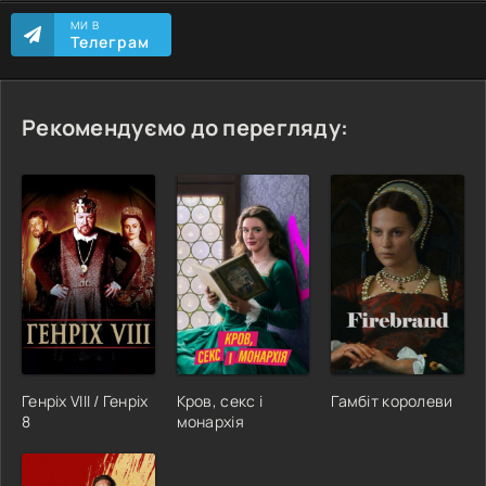
МИ В
Телеграм
Рекомендуємо до перегляду:
Генріх VIII / Генріх
Кров, секс і
Гамбіт королеви
8
монархія