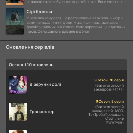
запалює хвилю обурення серед батьків. Вони впевнені —
Сірі бджоли
У невеличкому селі, що розташоване в так званій «сірій
зоні» неподалік лінії фронту, залишились лише двоє
давніх знайомих, які колись були ворогами ще з дитячих
часів. Село давно відрізане від благ
Оновлення серіалів
Останні 10 оновлень
5 Сезон, 70 серія
Візерунки долі
(Багатоголосий
закадровий | 1+1)
9 Сезон, 5 серія
(Багатоголосий
закадровий | MGG,
Ґранчестер
ТакТребаПродакшн,
Суспільне
Культура)