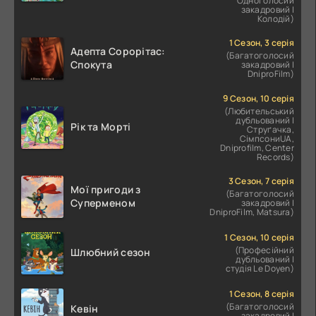
Одноголосий
закадровий |
Колодій)
1 Сезон, 3 серія
Адепта Сорорітас:
(Багатоголосий
Спокута
закадровий |
DniproFilm)
9 Сезон, 10 серія
(Любительський
дубльований |
Рік та Морті
Струґачка,
СімпсониUA,
Dniprofilm, Center
Records)
3 Сезон, 7 серія
Мої пригоди з
(Багатоголосий
Суперменом
закадровий |
DniproFilm, Matsura)
1 Сезон, 10 серія
(Професійний
Шлюбний сезон
дубльований |
студія Le Doyen)
1 Сезон, 8 серія
(Багатоголосий
Кевін
закадровий |