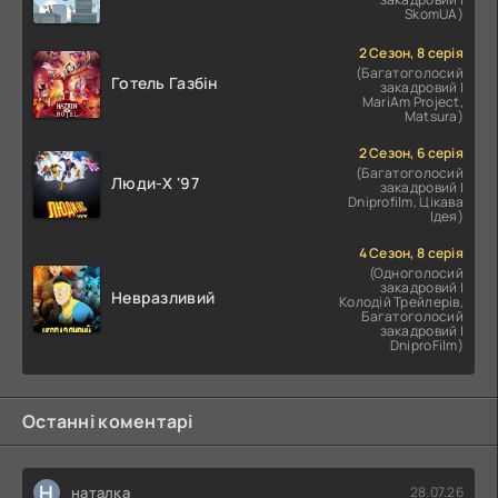
SkomUA)
2 Сезон, 8 серія
(Багатоголосий
Готель Газбін
закадровий |
MariAm Project,
Matsura)
2 Сезон, 6 серія
(Багатоголосий
Люди-X '97
закадровий |
Dniprofilm, Цікава
Ідея)
4 Сезон, 8 серія
(Одноголосий
закадровий |
Невразливий
Колодій Трейлерів,
Багатоголосий
закадровий |
DniproFilm)
Останні коментарі
Н
наталка
28.07.26