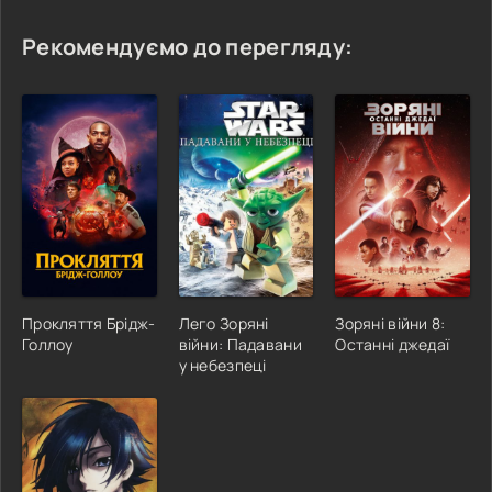
Рекомендуємо до перегляду:
Прокляття Брідж-
Лего Зоряні
Зоряні війни 8:
Голлоу
війни: Падавани
Останні джедаї
у небезпеці