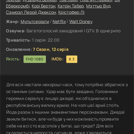
Еберкромбі
,
Корі Бертон
,
Катрін Табер
,
Мэттью Вуд
,
Сэмюэл Лерой Джексон
,
Крістофер Лі
Жанр:
Мультсеріали
/
Netflix
/
Walt Disney
Озвучка:
Багатоголосий закадровий | QTV, В одне рило
Тривалість:
1 серія: 22:00
Оновлення:
7 Сезон, 12 серія
Якість:
IMDb:
FHD 1080
8.3
Для всіх настали нехороші часи, тому потрібно зібратися з
останніми силами. Удар має бути завдано. Головними
героями серіалу є лицарі джедаї, які об'єдналися в
республіканську велику армію. На чолі цієї армії стоїть
Йода разом з іншими знаменитими персонажами. Джедаї
звикли битися, але чи буде у них можливість проявити
себе на всі сто відсотків у битві, що гряде? Для всіх
складається непроста ситуація, адже з'являються