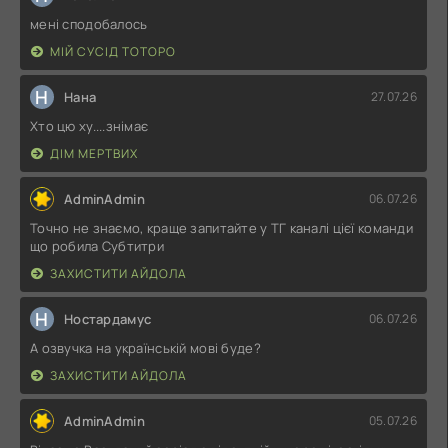
мені сподобалось
МІЙ СУСІД ТОТОРО
Н
Нана
27.07.26
Хто цю ху....знімає
ДІМ МЕРТВИХ
AdminAdmin
06.07.26
Точно не знаємо, краще запитайте у ТГ каналі цієї команди
що робила Субтитри
ЗАХИСТИТИ АЙДОЛА
Н
Ностардамус
06.07.26
А озвучка на українській мові буде?
ЗАХИСТИТИ АЙДОЛА
AdminAdmin
05.07.26