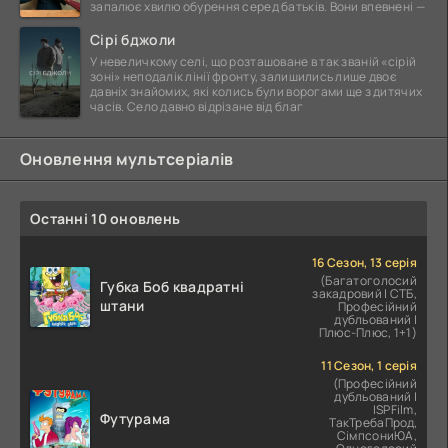
запалює хвилю обурення серед батьків. Вони впевнені —
Сірі бджоли
У невеличкому селі, що розташоване в так званій «сірій
зоні» неподалік лінії фронту, залишились лише двоє
давніх знайомих, які колись були ворогами ще з дитячих
часів. Село давно відрізане від благ
Оновлення мультсеріалів
Останні 10 оновлень
16 Сезон, 13 серія
(Багатоголосий
Губка Боб квадратні
закадровий | СТБ,
штани
Професійний
дубльований |
Плюс-Плюс, 1+1)
11 Сезон, 1 серія
(Професійний
дубльований |
ІSPFilm,
Футурама
ТакТребаПрод,
СімпсониЮА,