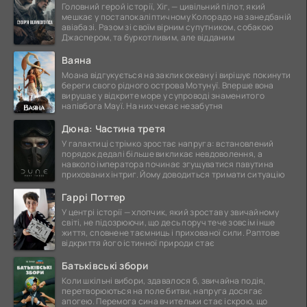
Головний герой історії, Хіг, — цивільний пілот, який
мешкає у постапокаліптичному Колорадо на занедбаній
авіабазі. Разом зі своїм вірним супутником, собакою
Джаспером, та буркотливим, але відданим
Ваяна
Моана відгукується на заклик океану і вирішує покинути
береги свого рідного острова Мотунуї. Вперше вона
вирушає у відкрите море у супроводі знаменитого
напівбога Мауї. На них чекає незабутня
Дюна: Частина третя
У галактиці стрімко зростає напруга: встановлений
порядок дедалі більше викликає невдоволення, а
навколо імператора починає згущуватися павутина
прихованих інтриг. Йому доводиться тримати ситуацію
Гаррі Поттер
У центрі історії — хлопчик, який зростав у звичайному
світі, не підозрюючи, що десь поруч тече зовсім інше
життя, сповнене таємниць і прихованої сили. Раптове
відкриття його істинної природи стає
Батьківські збори
Коли шкільні вибори, здавалося б, звичайна подія,
перетворюються на поле битви, напруга досягає
апогею. Перемога сина вчительки стає іскрою, що