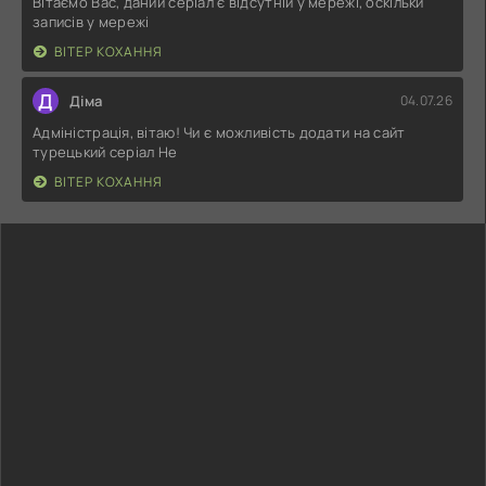
Вітаємо Вас, даний серіал є відсутній у мережі, оскільки
записів у мережі
ВІТЕР КОХАННЯ
Д
Діма
04.07.26
Адміністрація, вітаю! Чи є можливість додати на сайт
турецький серіал Не
ВІТЕР КОХАННЯ