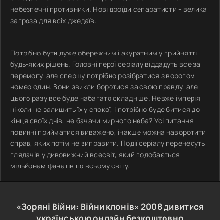
небезпечні противники. Нові дроїди сепаратисти - велика
загроза для всіх джедаїв.
Потрібно бути дуже обережним і акуратним у прийнятті
будь-яких рішень. Головні герої серіалу віддадуть все за
перемогу, але спершу потрібно розібратися з ворогом
номер один. Вони звикли боротися за свою правду, але
цього разу все буде набагато складніше. Невже імперія
ніколи не залишить їх у спокої, і потрібно буде битися до
кінця своїх днів, не бачачи мирного неба? Усі питання
повинні прийматися виважено, інакше можна наворотити
справ, яких потім не виправити. Події серіалу перенесуть
глядачів у дивовижний всесвіт, який подобається
мільйонам фанатів по всьому світу.
«Зоряні Війни: Війни клонів»
2008
дивитися
українською онлайн безкоштовно