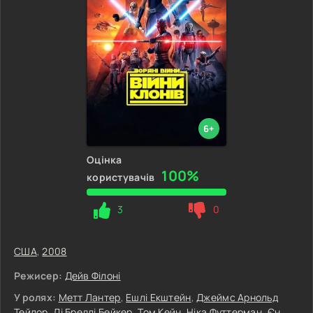
6+
Оцінка
100%
користувачів
3
0
США
,
2008
Режисер:
Дейв Філоні
У ролях:
Метт Лантер
,
Ешлі Екштейн
,
Джеймс Арнольд
Тейлор
,
Ді Бредлі Бейкер
,
Том Кейн
,
Ніка Футтерман
,
Єн