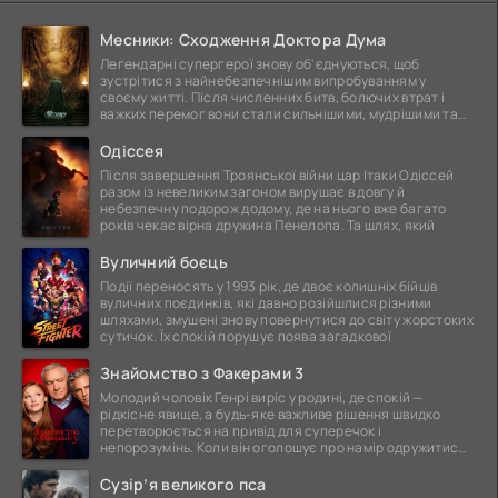
Месники: Сходження Доктора Дума
Легендарні супергерої знову об'єднуються, щоб
зустрітися з найнебезпечнішим випробуванням у
своєму житті. Після численних битв, болючих втрат і
важких перемог вони стали сильнішими, мудрішими та
ще
Одіссея
Після завершення Троянської війни цар Ітаки Одіссей
разом із невеликим загоном вирушає в довгу й
небезпечну подорож додому, де на нього вже багато
років чекає вірна дружина Пенелопа. Та шлях, який
Вуличний боєць
Події переносять у 1993 рік, де двоє колишніх бійців
вуличних поєдинків, які давно розійшлися різними
шляхами, змушені знову повернутися до світу жорстоких
сутичок. Їх спокій порушує поява загадкової
Знайомство з Факерами 3
Молодий чоловік Генрі виріс у родині, де спокій —
рідкісне явище, а будь-яке важливе рішення швидко
перетворюється на привід для суперечок і
непорозумінь. Коли він оголошує про намір одружитися,
це
Сузір’я великого пса