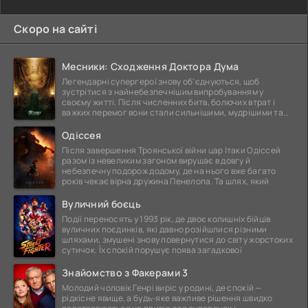
Скоро на сайті
Месники: Сходження Доктора Дума
Легендарні супергерої знову об'єднуються, щоб
зустрітися з найнебезпечнішим випробуванням у
своєму житті. Після численних битв, болючих втрат і
важких перемог вони стали сильнішими, мудрішими та
ще
Одіссея
Після завершення Троянської війни цар Ітаки Одіссей
разом із невеликим загоном вирушає в довгу й
небезпечну подорож додому, де на нього вже багато
років чекає вірна дружина Пенелопа. Та шлях, який
Вуличний боєць
Події переносять у 1993 рік, де двоє колишніх бійців
вуличних поєдинків, які давно розійшлися різними
шляхами, змушені знову повернутися до світу жорстоких
сутичок. Їх спокій порушує поява загадкової
Знайомство з Факерами 3
Молодий чоловік Генрі виріс у родині, де спокій —
рідкісне явище, а будь-яке важливе рішення швидко