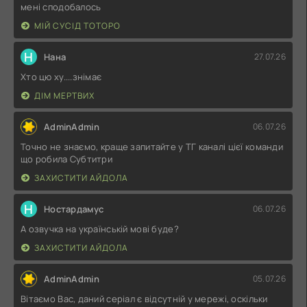
мені сподобалось
МІЙ СУСІД ТОТОРО
Н
Нана
27.07.26
Хто цю ху....знімає
ДІМ МЕРТВИХ
AdminAdmin
06.07.26
Точно не знаємо, краще запитайте у ТГ каналі цієї команди
що робила Субтитри
ЗАХИСТИТИ АЙДОЛА
Н
Ностардамус
06.07.26
А озвучка на українській мові буде?
ЗАХИСТИТИ АЙДОЛА
AdminAdmin
05.07.26
Вітаємо Вас, даний серіал є відсутній у мережі, оскільки