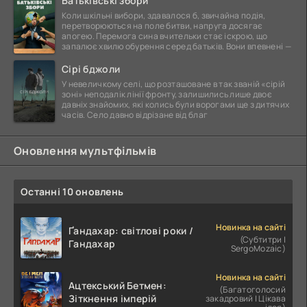
Батьківські збори
Коли шкільні вибори, здавалося б, звичайна подія,
перетворюються на поле битви, напруга досягає
апогею. Перемога сина вчительки стає іскрою, що
запалює хвилю обурення серед батьків. Вони впевнені —
Сірі бджоли
У невеличкому селі, що розташоване в так званій «сірій
зоні» неподалік лінії фронту, залишились лише двоє
давніх знайомих, які колись були ворогами ще з дитячих
часів. Село давно відрізане від благ
Оновлення мультфільмів
Останні 10 оновлень
Новинка на сайті
Ґандахар: світлові роки /
(Субтитри |
Гандахар
SergoMozaic)
Новинка на сайті
Ацтекський Бетмен:
(Багатоголосий
Зіткнення імперій
закадровий | Цікава