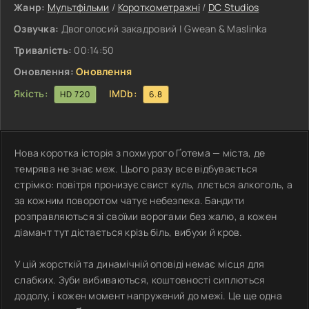
Жанр:
Мультфільми
/
Короткометражні
/
DC Studios
Озвучка:
Двоголосий закадровий | Gwean & Maslinka
Тривалість:
00:14:50
Оновлення:
Оновлення
Якість:
IMDb:
HD 720
6.8
Нова коротка історія з похмурого Ґотема — міста, де
темрява не знає меж. Цього разу все відбувається
стрімко: повітря пронизує свист куль, ллється алкоголь, а
за кожним поворотом чатує небезпека. Бандити
розправляються зі своїми ворогами без жалю, а кожен
діамант тут дістається крізь біль, вибухи й кров.
У цій жорсткій та динамічній оповіді немає місця для
слабких. Зуби вибиваються, коштовності сиплються
додолу, і кожен момент напружений до межі. Це ще одна