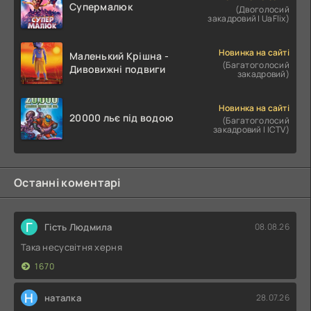
Супермалюк
(Двоголосий
закадровий | UaFlix)
Новинка на сайті
Маленький Крішна -
(Багатоголосий
Дивовижні подвиги
закадровий)
Новинка на сайті
20000 льє під водою
(Багатоголосий
закадровий | ICTV)
Останні коментарі
Г
Гість Людмила
08.08.26
Така несусвітня херня
1670
Н
наталка
28.07.26