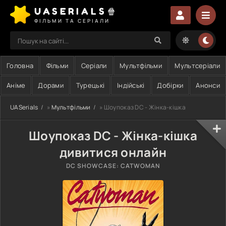
UASERIALS🍿
ФІЛЬМИ ТА СЕРІАЛИ
Головна
Фільми
Серіали
Мультфільми
Мультсеріали
Аніме
Дорами
Турецькі
Індійські
Добірки
Анонси
UASerials
»
Мультфільми
» Шоупоказ DC - Жінка-кішка
Шоупоказ DC - Жінка-кішка
дивитися онлайн
DC SHOWCASE: CATWOMAN