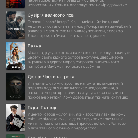
перетворюється на привід для суперечок і
непорозумінь. Коли він оголошує про намір одружитися,
це
Сузір’я великого пса
Головний герой історії, Хіг, — цивільний пілот, який
мешкає у постапокаліптичному Колорадо на занедбаній
авіабазі. Разом зі своїм вірним супутником, собакою
Джаспером, та буркотливим, але відданим
Ваяна
Моана відгукується на заклик океану і вирішує покинути
береги свого рідного острова Мотунуї. Вперше вона
вирушає у відкрите море у супроводі знаменитого
напівбога Мауї. На них чекає незабутня
Дюна: Частина третя
У галактиці стрімко зростає напруга: встановлений
порядок дедалі більше викликає невдоволення, а
навколо імператора починає згущуватися павутина
прихованих інтриг. Йому доводиться тримати ситуацію
Гаррі Поттер
У центрі історії — хлопчик, який зростав у звичайному
світі, не підозрюючи, що десь поруч тече зовсім інше
життя, сповнене таємниць і прихованої сили. Раптове
відкриття його істинної природи стає