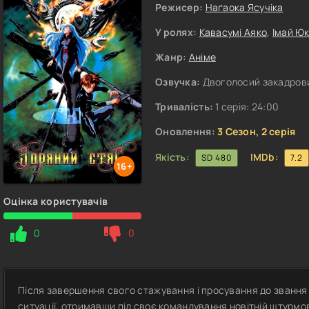
Режисер:
Наґаока Ясучіка
У ролях:
Кавасумі Аяко
,
Імай Ю
Жанр:
Аніме
Озвучка:
Двоголосий закадрови
Тривалість:
1 серія: 24:00
Оновлення:
3 Сезон, 2 серія
Якість:
IMDb:
SD 480
7.2
16+
Оцінка користувачів
0
0
Після завершення свого стажування і просування до звання 
ситуації, отримавши під своє командування новітній штурм