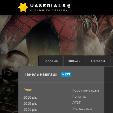
UASERIALS🍿
ФІЛЬМИ ТА СЕРІАЛИ
Головна
Фільми
Серіали
Панель навігації
Роки
Короткометржні
Кримінал
2026 рік
ЛГБТ
2025 рік
Мелодрама
2024 рік