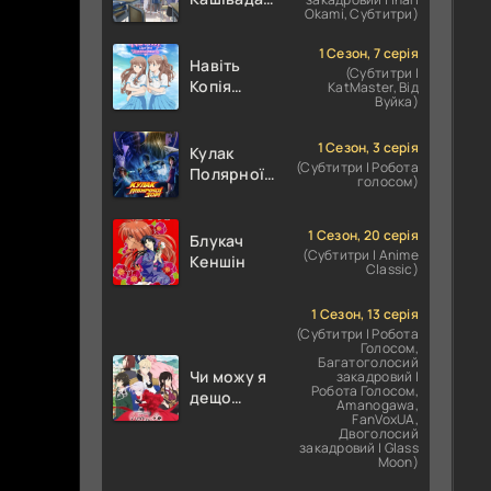
Okami, Субтитри)
Експресивний
Ота
1 Сезон, 7 серія
Навіть
(Субтитри |
Копія
KatMaster, Від
Вуйка)
здатна
закохатися
1 Сезон, 3 серія
Кулак
(Субтитри | Робота
Полярної
голосом)
зірки:
ХОКУТО
НО КЕН /
1 Сезон, 20 серія
Блукач
(Субтитри | Anime
Кулак
Кеншін
Classic)
Північної
Зорі
1 Сезон, 13 серія
(Субтитри | Робота
Голосом,
Багатоголосий
Чи можу я
закадровий |
Робота Голосом,
дещо
Amanogawa,
попросити?
FanVoxUA,
Двоголосий
закадровий | Glass
Moon)