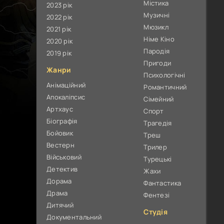
Містика
2023 рік
Музичні
2022 рік
Мюзикл
2021 рік
Німе Кіно
2020 рік
Пародія
2019 рік
Пригоди
Жанри
Психологічні
Анімаційний
Романтичний
Апокаліпсис
Сімейний
Артхаус
Спорт
Біографія
Трагедія
Бойовик
Треш
Вестерн
Трилер
Військовий
Турецькі
Детектив
Жахи
Дорама
Фантастика
Драма
Фентезі
Дитячий
Студія
Документальний