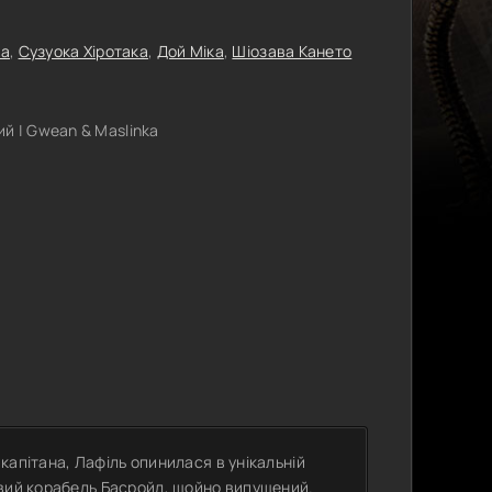
ка
,
Сузуока Хіротака
,
Дой Міка
,
Шіозава Кането
й | Gwean & Maslinka
капітана, Лафіль опинилася в унікальній
овий корабель Басройл, щойно випущений.