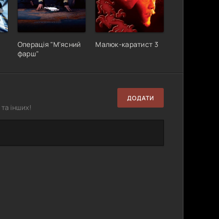
Операція "М'ясний
Малюк-каратист 3
фарш"
ДОДАТИ
та інших!