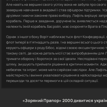
Але навіть на вершині свого успіху вона не забула про свого
завершив навчання в академії і став офіцером підтримки. У
друзями і маючи законне право вибору, Лафіль вирішує запр
корабель. Перше ж завдання, доручене їм, виявляється над
належить їхній корабель Басройл, має охороняти Врата в Пло
Однак з іншого боку Воріт наближається флот Конфедерації,
флот Імперії в п'ятнадцять разів. І на вершині всього цього 
керують офіцери з роду Бібос, відомі своєю ексцентричною 
такому світі, де кожна деталь місії стає випробуванням для 
тримати оборону і боротися за свої ідеали. Несподівані пер
шляху, змушують приймати рішення в критичні моменти. Адже
небезпек та інтриг, може мати серйозні наслідки. Але Лафіль і
майстерність і вміння ухвалювати рішення в найскладніші мо
перешкоди та досягти перемоги в цій складній ситуації.
«Зоряний Прапор»
2000
дивитися украї