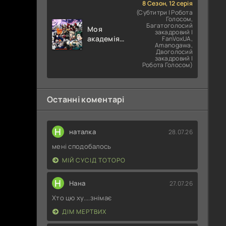
8 Сезон, 12 серія
(Субтитри | Робота
Голосом,
Багатоголосий
Моя
закадровий |
академія
FanVoxUA,
Amanogawa,
героїв
Двоголосий
закадровий |
Робота Голосом)
Останні коментарі
Н
наталка
28.07.26
мені сподобалось
МІЙ СУСІД ТОТОРО
Н
Нана
27.07.26
Хто цю ху....знімає
ДІМ МЕРТВИХ