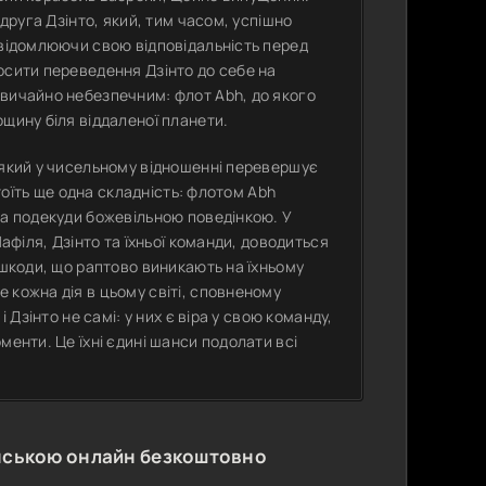
 друга Дзінто, який, тим часом, успішно
свідомлюючи свою відповідальність перед
осити переведення Дзінто до себе на
звичайно небезпечним: флот Abh, до якого
щину біля віддаленої планети.
 який у чисельному відношенні перевершує
стоїть ще одна складність: флотом Abh
та подекуди божевільною поведінкою. У
Лафіля, Дзінто та їхньої команди, доводиться
ешкоди, що раптово виникають на їхньому
 кожна дія в цьому світі, сповненому
 Дзінто не самі: у них є віра у свою команду,
менти. Це їхні єдині шанси подолати всі
нською онлайн безкоштовно