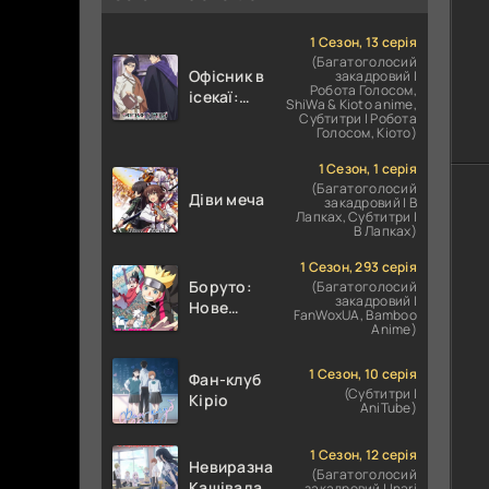
1 Сезон, 13 серія
(Багатоголосий
Офісник в
закадровий |
Робота Голосом,
ісекаї:
ShiWa & Kioto anime,
Справи
Субтитри | Робота
Голосом, Кіото)
Іншого
Світу
1 Сезон, 1 серія
залежать
(Багатоголосий
Діви меча
від
закадровий | В
Лапках, Субтитри |
Корпоративного
В Лапках)
Раба
1 Сезон, 293 серія
Боруто:
(Багатоголосий
закадровий |
Нове
FanWoxUA, Bamboo
покоління
Anime)
Наруто
1 Сезон, 10 серія
Фан-клуб
(Субтитри |
Кіріо
AniTube)
1 Сезон, 12 серія
Невиразна
(Багатоголосий
Кашівада І
закадровий | Inari