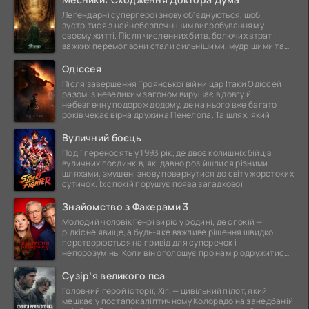
Легендарні супергерої знову об'єднуються, щоб
зустрітися з найнебезпечнішим випробуванням у
своєму житті. Після численних битв, болючих втрат і
важких перемог вони стали сильнішими, мудрішими та
ще
Одіссея
Після завершення Троянської війни цар Ітаки Одіссей
разом із невеликим загоном вирушає в довгу й
небезпечну подорож додому, де на нього вже багато
років чекає вірна дружина Пенелопа. Та шлях, який
Вуличний боєць
Події переносять у 1993 рік, де двоє колишніх бійців
вуличних поєдинків, які давно розійшлися різними
шляхами, змушені знову повернутися до світу жорстоких
сутичок. Їх спокій порушує поява загадкової
Знайомство з Факерами 3
Молодий чоловік Генрі виріс у родині, де спокій —
рідкісне явище, а будь-яке важливе рішення швидко
перетворюється на привід для суперечок і
непорозумінь. Коли він оголошує про намір одружитися,
це
Сузір’я великого пса
Головний герой історії, Хіг, — цивільний пілот, який
мешкає у постапокаліптичному Колорадо на занедбаній