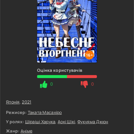
16+
Оцінка користувачів
0
0
Японія
,
2021
Режисер:
Таката Масахіро
У ролях:
Шіраіші Харука
,
Аокі Шікі
,
Фукуяма Джюн
Жанр:
Аніме