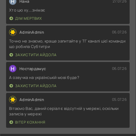
Н
Нана
27.07.26
Хто цю ху....знімає
ДІМ МЕРТВИХ
AdminAdmin
06.07.26
Точно не знаємо, краще запитайте у ТГ каналі цієї команди
що робила Субтитри
ЗАХИСТИТИ АЙДОЛА
Н
Ностардамус
06.07.26
А озвучка на українській мові буде?
ЗАХИСТИТИ АЙДОЛА
AdminAdmin
05.07.26
Вітаємо Вас, даний серіал є відсутній у мережі, оскільки
записів у мережі
ВІТЕР КОХАННЯ