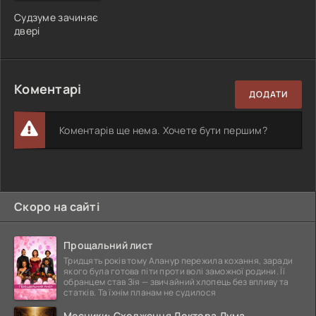
Судзуме зачиняє
двері
Коментарі
ДОДАТИ
Коментарів ще нема. Хочете бути першим?
Скоро на сайті
Прощальний лист
Тридцять років тому Аланур пережила кохання, заради
якого була готова піти проти волі заможної родини. Її
обранцем став Зія — звичайний хлопець без впливу та
статків. Та їхнім планам не судилося
Месники: Сходження Доктора Дума