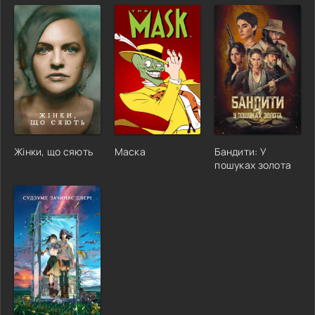
Жінки, що сяють
Маска
Бандити: У
пошуках золота