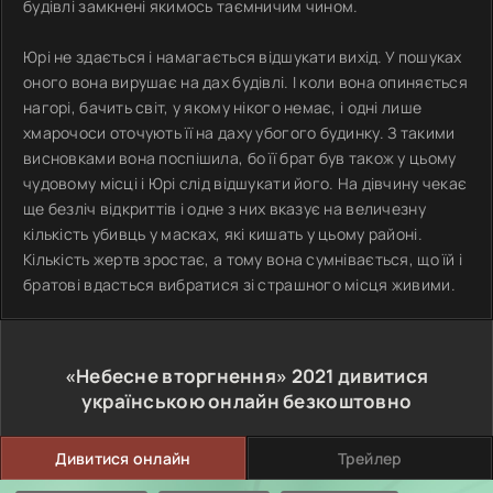
будівлі замкнені якимось таємничим чином.
Юрі не здається і намагається відшукати вихід. У пошуках
оного вона вирушає на дах будівлі. І коли вона опиняється
нагорі, бачить світ, у якому нікого немає, і одні лише
хмарочоси оточують її на даху убогого будинку. З такими
висновками вона поспішила, бо її брат був також у цьому
чудовому місці і Юрі слід відшукати його. На дівчину чекає
ще безліч відкриттів і одне з них вказує на величезну
кількість убивць у масках, які кишать у цьому районі.
Кількість жертв зростає, а тому вона сумнівається, що їй і
братові вдасться вибратися зі страшного місця живими.
«Небесне вторгнення»
2021
дивитися
українською онлайн безкоштовно
Дивитися онлайн
Трейлер