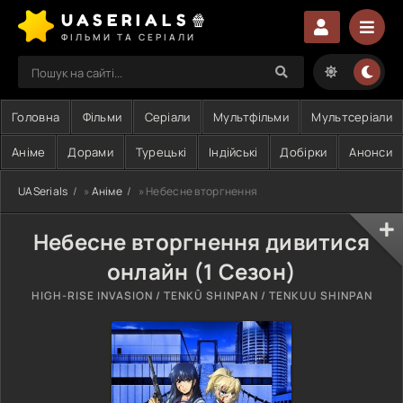
UASERIALS🍿
ФІЛЬМИ ТА СЕРІАЛИ
Головна
Фільми
Серіали
Мультфільми
Мультсеріали
Аніме
Дорами
Турецькі
Індійські
Добірки
Анонси
UASerials
»
Аніме
» Небесне вторгнення
Небесне вторгнення дивитися
онлайн (1 Сезон)
HIGH-RISE INVASION / TENKÛ SHINPAN / TENKUU SHINPAN