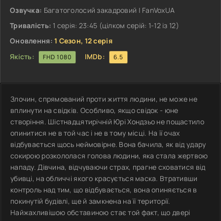
Озвучка:
Багатоголосий закадровий | FanVoxUA
Тривалість:
1 серія: 23:45 (цілком серій: 1-12 із 12)
Оновлення:
1 Сезон, 12 серія
Якість:
IMDb:
FHD 1080
6.5
Злочин, спрямований проти життя людини, не може не
вплинути на свідків. Особливо, якщо свідок - юне
створіння. Шістнадцятирічній Юрі Хондзьо не пощастило
опинитися не в той час і не в тому місці. На її очах
відбувається щось неймовірне. Вона бачила, як від удару
сокирою розкололася голова людини, яка стала жертвою
нападу. Дівчина, відчуваючи страх, прагне сховатися від
убивці, на обличчі якого красується маска. Втративши
контроль над тим, що відбувається, вона опиняється в
покинутій будівлі, ще й замкнена на її території.
Найжахливішою обставиною стає той факт, що двері