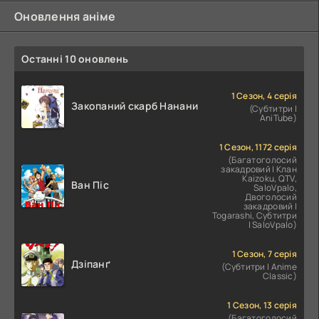
Оновлення аніме
Останні 10 оновлень
1 Сезон, 4 серія
Закопаний скарб Нанани
(Субтитри |
AniTube)
1 Сезон, 1172 серія
(Багатоголосий
закадровий | Клан
Kaizoku, QTV,
Ван Піс
SaloVpalo,
Двоголосий
закадровий |
Togarashi, Субтитри
| SaloVpalo)
1 Сезон, 7 серія
Дзіпанґ
(Субтитри | Anime
Classic)
1 Сезон, 13 серія
(Багатоголосий