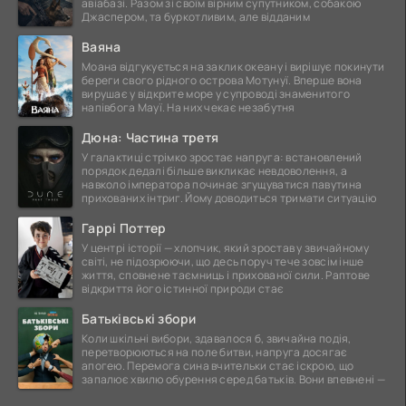
авіабазі. Разом зі своїм вірним супутником, собакою
Джаспером, та буркотливим, але відданим
Ваяна
Моана відгукується на заклик океану і вирішує покинути
береги свого рідного острова Мотунуї. Вперше вона
вирушає у відкрите море у супроводі знаменитого
напівбога Мауї. На них чекає незабутня
Дюна: Частина третя
У галактиці стрімко зростає напруга: встановлений
порядок дедалі більше викликає невдоволення, а
навколо імператора починає згущуватися павутина
прихованих інтриг. Йому доводиться тримати ситуацію
Гаррі Поттер
У центрі історії — хлопчик, який зростав у звичайному
світі, не підозрюючи, що десь поруч тече зовсім інше
життя, сповнене таємниць і прихованої сили. Раптове
відкриття його істинної природи стає
Батьківські збори
Коли шкільні вибори, здавалося б, звичайна подія,
перетворюються на поле битви, напруга досягає
апогею. Перемога сина вчительки стає іскрою, що
запалює хвилю обурення серед батьків. Вони впевнені —