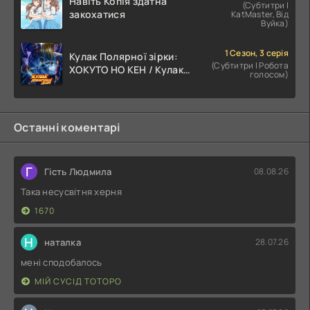
Навіть Копія здатна
(Субтитри |
закохатися
KatMaster, Від
Вуйка)
1 Сезон, 3 серія
Кулак Полярної зірки:
(Субтитри | Робота
ХОКУТО НО КЕН / Кулак
голосом)
Північної Зорі
Останні коментарі
Г
Гість Людмила
08.08.26
Така несусвітня херня
1670
Н
наталка
28.07.26
мені сподобалось
МІЙ СУСІД ТОТОРО