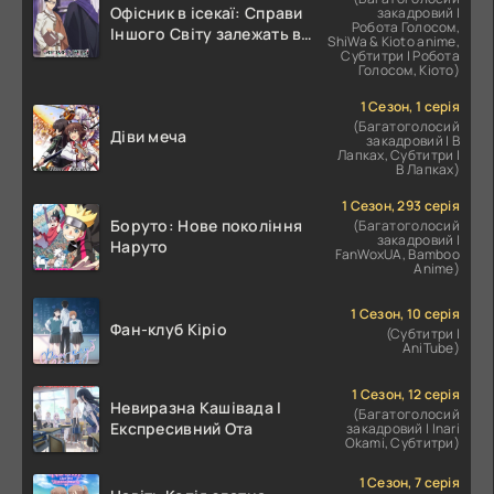
Офісник в ісекаї: Справи
закадровий |
Робота Голосом,
Іншого Світу залежать від
ShiWa & Kioto anime,
Корпоративного Раба
Субтитри | Робота
Голосом, Кіото)
1 Сезон, 1 серія
(Багатоголосий
Діви меча
закадровий | В
Лапках, Субтитри |
В Лапках)
1 Сезон, 293 серія
Боруто: Нове покоління
(Багатоголосий
закадровий |
Наруто
FanWoxUA, Bamboo
Anime)
1 Сезон, 10 серія
Фан-клуб Кіріо
(Субтитри |
AniTube)
1 Сезон, 12 серія
Невиразна Кашівада І
(Багатоголосий
Експресивний Ота
закадровий | Inari
Okami, Субтитри)
1 Сезон, 7 серія