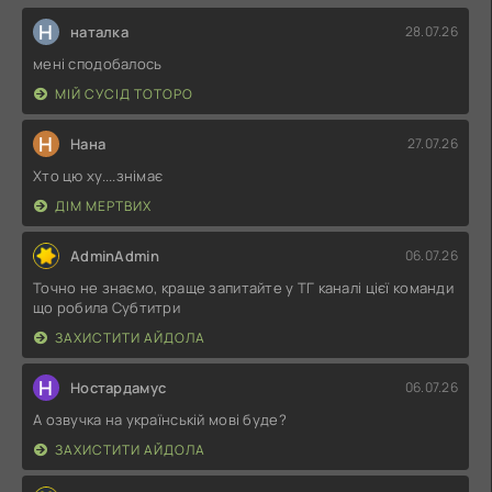
Н
наталка
28.07.26
мені сподобалось
МІЙ СУСІД ТОТОРО
Н
Нана
27.07.26
Хто цю ху....знімає
ДІМ МЕРТВИХ
AdminAdmin
06.07.26
Точно не знаємо, краще запитайте у ТГ каналі цієї команди
що робила Субтитри
ЗАХИСТИТИ АЙДОЛА
Н
Ностардамус
06.07.26
А озвучка на українській мові буде?
ЗАХИСТИТИ АЙДОЛА