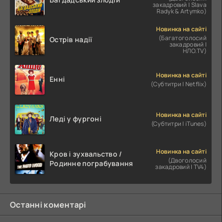
закадровий | Slava
Radyk & Artymko)
Новинка на сайті
(Багатоголосий
Острів надії
закадровий |
НЛО.TV)
Новинка на сайті
Енні
(Субтитри | Netflix)
Новинка на сайті
Леді у фургоні
(Субтитри | iTunes)
Новинка на сайті
Кров і зухвальство /
(Двоголосий
Родинне пограбування
закадровий | TV4)
Останні коментарі