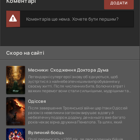
Коментарі
ДОДАТИ
Коментарів ще нема. Хочете бути першим?
Скоро на сайті
Месники: Сходження Доктора Дума
Легендарні супергерої знову об'єднуються, щоб
зустрітися з найнебезпечнішим випробуванням у
своєму житті. Після численних битв, болючих втрат і
важких перемог вони стали сильнішими, мудрішими та
ще
Одіссея
Після завершення Троянської війни цар Ітаки Одіссей
разом із невеликим загоном вирушає в довгу й
небезпечну подорож додому, де на нього вже багато
років чекає вірна дружина Пенелопа. Та шлях, який
Вуличний боєць
Події переносять у 1993 рік, де двоє колишніх бійців