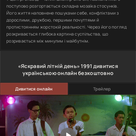
поступово розгортається складна мозаїка стосунків.
Його життя наповнене пошуками себе, конфліктами з
дорослими, дружбою, першими почуттями й
протистоянням жорстокій реальності. Через його погляд
розкривається глибока картина суспільства, що
розривається між минулим і майбутнім.
«Яскравий літній день»
1991
дивитися
українською онлайн безкоштовно
Дивитися онлайн
Трейлер