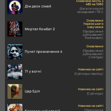
Оновлено якість з
480 на 1080
Дім двох сімей
(Багатоголосий
закадровий | ТВ-І)
Оновлення
Українського
озвучення
Мортал Комбат 2
(Професійний
дубльований |
Postmodern)
Оновлення
(Професійний
Пункт призначення 4
дубльований |
CineType)
Новинка на сайті
71 у вогні
(Субтитри | destiny)
Новинка на сайті
Цар Едіп
(Субтитри)
Новинка на сайті
(Двоголосий
Багдадський злодій