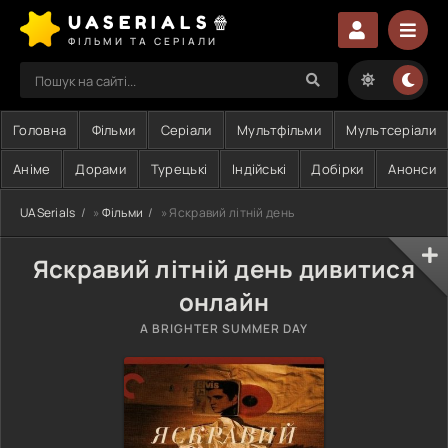
UASERIALS🍿
ФІЛЬМИ ТА СЕРІАЛИ
Головна
Фільми
Серіали
Мультфільми
Мультсеріали
Аніме
Дорами
Турецькі
Індійські
Добірки
Анонси
UASerials
»
Фільми
» Яскравий літній день
Яскравий літній день дивитися
онлайн
A BRIGHTER SUMMER DAY