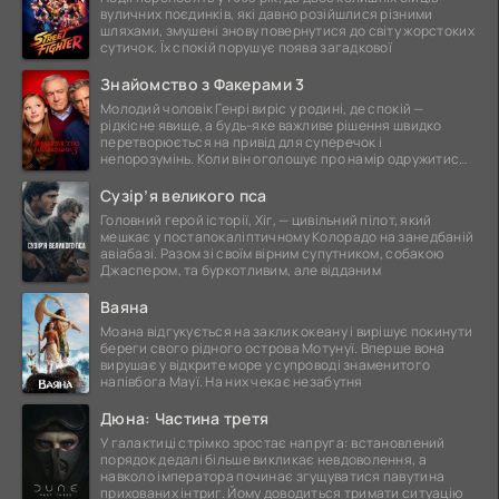
вуличних поєдинків, які давно розійшлися різними
шляхами, змушені знову повернутися до світу жорстоких
сутичок. Їх спокій порушує поява загадкової
Знайомство з Факерами 3
Молодий чоловік Генрі виріс у родині, де спокій —
рідкісне явище, а будь-яке важливе рішення швидко
перетворюється на привід для суперечок і
непорозумінь. Коли він оголошує про намір одружитися,
це
Сузір’я великого пса
Головний герой історії, Хіг, — цивільний пілот, який
мешкає у постапокаліптичному Колорадо на занедбаній
авіабазі. Разом зі своїм вірним супутником, собакою
Джаспером, та буркотливим, але відданим
Ваяна
Моана відгукується на заклик океану і вирішує покинути
береги свого рідного острова Мотунуї. Вперше вона
вирушає у відкрите море у супроводі знаменитого
напівбога Мауї. На них чекає незабутня
Дюна: Частина третя
У галактиці стрімко зростає напруга: встановлений
порядок дедалі більше викликає невдоволення, а
навколо імператора починає згущуватися павутина
прихованих інтриг. Йому доводиться тримати ситуацію