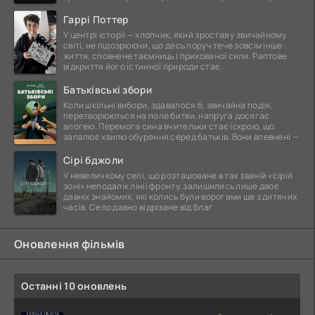
Гаррі Поттер
У центрі історії — хлопчик, який зростав у звичайному
світі, не підозрюючи, що десь поруч тече зовсім інше
життя, сповнене таємниць і прихованої сили. Раптове
відкриття його істинної природи стає
Батьківські збори
Коли шкільні вибори, здавалося б, звичайна подія,
перетворюються на поле битви, напруга досягає
апогею. Перемога сина вчительки стає іскрою, що
запалює хвилю обурення серед батьків. Вони впевнені —
Сірі бджоли
У невеличкому селі, що розташоване в так званій «сірій
зоні» неподалік лінії фронту, залишились лише двоє
давніх знайомих, які колись були ворогами ще з дитячих
часів. Село давно відрізане від благ
Оновлення фільмів
Останні 10 оновлень