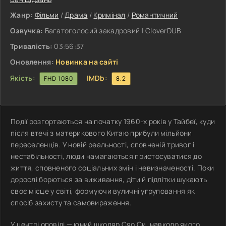
Жанр:
Фільми
/
Драма
/
Кримінал
/
Романтичний
Озвучка:
Багатоголосий закадровий | CloverDUB
Тривалість:
03:56:37
Оновлення:
Новинка на сайті
Якість:
IMDb:
FHD 1080
8.2
Події розгортаються на початку 1960-х років у Тайбеї, куди
після втечі з материкового Китаю прибули мільйони
переселенців. У новій реальності, сповненій тривог і
нестабільності, люди намагаються пристосуватися до
життя, сповненого соціальних змін і невизначеності. Поки
дорослі борються за виживання, діти й підлітки шукають
своє місце у світі, формуючи вуличні угруповання як
спосіб захисту та самовираження.
У центрі оповіді — юний школяр Сяо Си, навколо якого