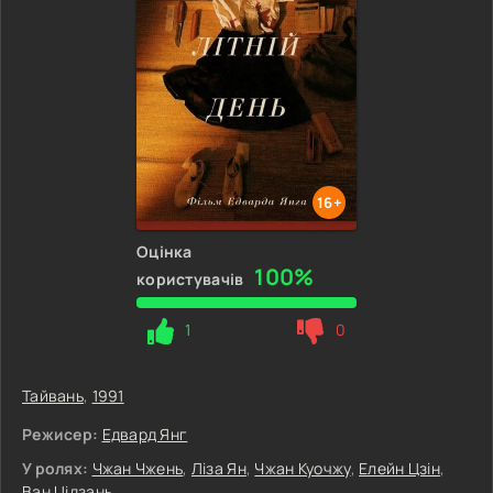
16+
Оцінка
100%
користувачів
1
0
Тайвань
,
1991
Режисер:
Едвард Янг
У ролях:
Чжан Чжень
,
Ліза Ян
,
Чжан Куочжу
,
Елейн Цзін
,
Ван Цідзань