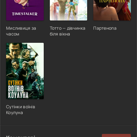
Мисливиця за
Тотто — дівчинка
Партенопа
часом
біля вікна
Сутінки воїнів
Коулуна